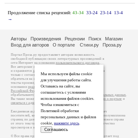
Продолжение списка рецензий:
43-34
33-24
23-14
13-4
→
Авторы
Произведения
Рецензии
Поиск
Магазин
Вход для авторов
О портале
Стихи.ру
Проза.ру
Портал Проза.ру предоставляет авторам возможность
свободной публикации своих литературных произведений в
сети Интернет на основании
пользовательского договора
.
Все авторские права на произведения принадлежат авторам
и охраняются
законом
. Перепечатка произведений возможна
Мы используем файлы cookie
только с согласия его автора, к которому вы можете
обратиться на его авторской странице. Ответственность за
для улучшения работы сайта.
тексты произведений авторы несут самостоятельно на
Оставаясь на сайте, вы
основании
правил публикации
и
законодательства
Российской Федерации
. Данные пользователей
соглашаетесь с условиями
обрабатываются на основании
Политики обработки персональных данных
.
использования файлов cookies.
Вы также можете посмотреть более подробную
информацию о портале
и
связаться с администрацией
.
Чтобы ознакомиться с
Политикой обработки
Ежедневная аудитория портала Проза.ру – порядка 100 тысяч
посетителей, которые в общей сумме просматривают более полумиллиона
персональных данных и файлов
страниц по данным счетчика посещаемости, который расположен справа
cookie,
нажмите здесь
.
от этого текста. В каждой графе указано по две цифры: количество
просмотров и количество посетителей.
Соглашаюсь
© Все права принадлежат авторам, 2000-2026. Портал работает под