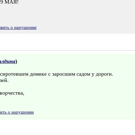
9 МАЯ!
явить о нарушении
алдина
)
 осиротевшем домике с заросшим садом у дороги.
зей.
ворчества,
вить о нарушении