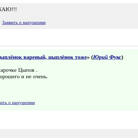
ЖАЮ!!!
Заявить о нарушении
ыплёнок вареный, цыплёнок тоже
» (
Юрий Фукс
)
парочке Цыпов .
орошего и не очень.
вить о нарушении