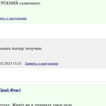
ТРОЕНИЯ солнечного
вить о нарушении
казать погоду получше.
3.2023 15:25
Заявить о нарушении
рий Фукс
)
птахе. Живёт же в тропиках такое чудо