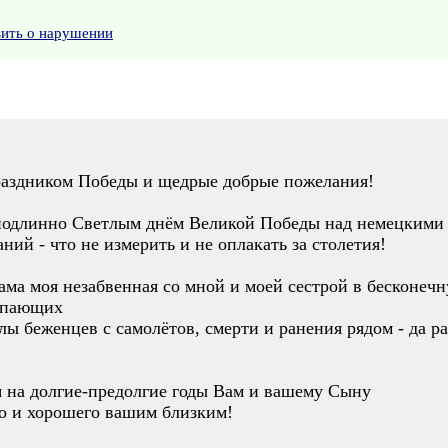
вить о нарушении
раздником Победы и щедрые добрые пожелания!
 подлинно Светлым днём Великой Победы над немецкими
аний - что не измерить и не оплакать за столетия!
ама моя незабвенная со мной и моей сестрой в бесконеч
тупающих
ы беженцев с самолётов, смерти и ранения рядом - да ра
я на долгие-предолгие годы Вам и вашему Сыну
го и хорошего вашим близким!