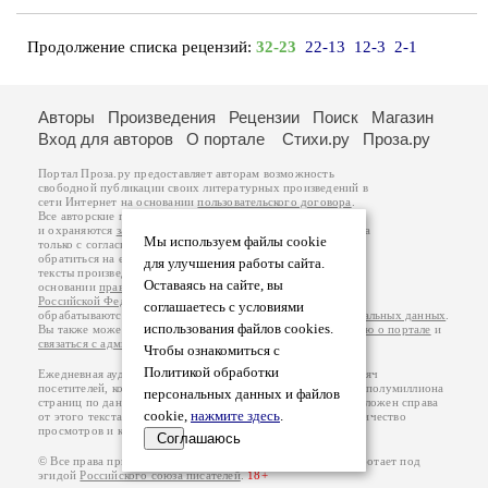
Продолжение списка рецензий:
32-23
22-13
12-3
2-1
Авторы
Произведения
Рецензии
Поиск
Магазин
Вход для авторов
О портале
Стихи.ру
Проза.ру
Портал Проза.ру предоставляет авторам возможность
свободной публикации своих литературных произведений в
сети Интернет на основании
пользовательского договора
.
Все авторские права на произведения принадлежат авторам
и охраняются
законом
. Перепечатка произведений возможна
Мы используем файлы cookie
только с согласия его автора, к которому вы можете
обратиться на его авторской странице. Ответственность за
для улучшения работы сайта.
тексты произведений авторы несут самостоятельно на
Оставаясь на сайте, вы
основании
правил публикации
и
законодательства
Российской Федерации
. Данные пользователей
соглашаетесь с условиями
обрабатываются на основании
Политики обработки персональных данных
.
использования файлов cookies.
Вы также можете посмотреть более подробную
информацию о портале
и
связаться с администрацией
.
Чтобы ознакомиться с
Политикой обработки
Ежедневная аудитория портала Проза.ру – порядка 100 тысяч
посетителей, которые в общей сумме просматривают более полумиллиона
персональных данных и файлов
страниц по данным счетчика посещаемости, который расположен справа
cookie,
нажмите здесь
.
от этого текста. В каждой графе указано по две цифры: количество
просмотров и количество посетителей.
Соглашаюсь
© Все права принадлежат авторам, 2000-2026. Портал работает под
эгидой
Российского союза писателей
.
18+