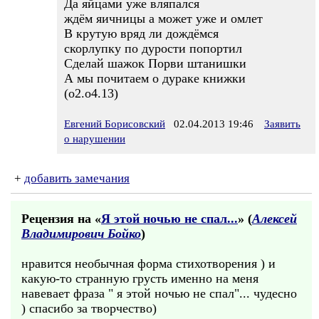
Да яйцами уже вляпался
ждём яичницы а может уже и омлет
В крутую вряд ли дождёмся
скорлупку по дурости попортил
Сделай шажок Порви штанишки
А мы почитаем о дураке книжки
(о2.о4.13)
Евгений Борисовский
02.04.2013 19:46
Заявить
о нарушении
+
добавить замечания
Рецензия на «
Я этой ночью не спал...
» (
Алексей
Владимирович Бойко
)
нравится необычная форма стихотворения ) и
какую-то странную грусть именно на меня
навевает фраза " я этой ночью не спал"... чудесно
) спасибо за творчество)