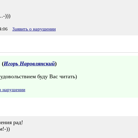
.-)))
4:06
Заявить о нарушении
 (
Игорь Наровлянский
)
удовольствием буду Вас читать)
 о нарушении
ления рад!
!-))