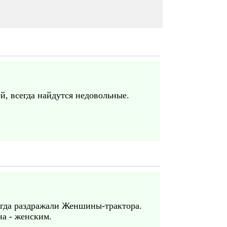
ей, всегда найдутся недовольные.
егда раздражали Женшины-трактора.
а - женским.