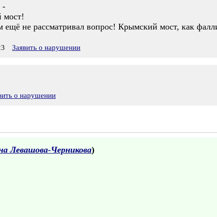
 -
 мост!
ом ещё не рассматривал вопрос! Крымский мост, как фал
23
Заявить о нарушении
вить о нарушении
на Левашова-Черникова
)