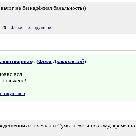
значит не безнадёжная банальность))
:29
Заявить о нарушении
короговорках
» (
Филя Дивановский
)
ловно вол
ь положено!
 о нарушении
родственники поехали в Сумы в гости,поэтому, временно