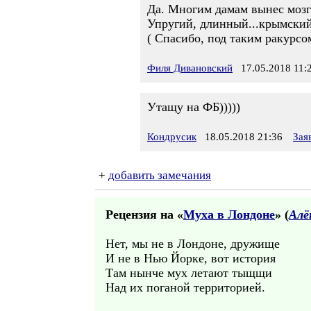
Да. Многим дамам вынес мозг
Упругий, длинный...крымский
( Спасибо, под таким ракурс
Филя Дивановский
17.05.2018 11:
Утащу на ФБ)))))
Кондрусик
18.05.2018 21:36
Зая
+
добавить замечания
Рецензия на «
Муха в Лондоне
» (
Алё
Нет, мы не в Лондоне, дружище
И не в Нью Йорке, вот история
Там нынче мух летают тыщщи
Над их поганой территорией.