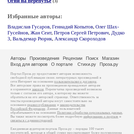
Огни на перепутье
(3)
Избранные авторы:
Владислав Гусаров
,
Геннадий Копытов
,
Олег Шах-
Гусейнов
,
Жан Сеит
,
Петров Сергей Петрович
,
Дудко
3
,
Вальдемар Рюрик
,
Александр Скороходов
Авторы
Произведения
Рецензии
Поиск
Магазин
Вход для авторов
О портале
Стихи.ру
Проза.ру
Портал Проза.ру предоставляет авторам возможность
свободной публикации своих литературных произведений в
сети Интернет на основании
пользовательского договора
.
Все авторские права на произведения принадлежат авторам
и охраняются
законом
. Перепечатка произведений возможна
только с согласия его автора, к которому вы можете
обратиться на его авторской странице. Ответственность за
тексты произведений авторы несут самостоятельно на
основании
правил публикации
и
законодательства
Российской Федерации
. Данные пользователей
обрабатываются на основании
Политики обработки персональных данных
.
Вы также можете посмотреть более подробную
информацию о портале
и
связаться с администрацией
.
Ежедневная аудитория портала Проза.ру – порядка 100 тысяч
посетителей, которые в общей сумме просматривают более полумиллиона