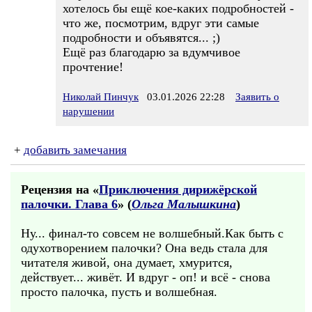
хотелось бы ещё кое-каких подробностей -
что же, посмотрим, вдруг эти самые
подробности и объявятся... ;)
Ещё раз благодарю за вдумчивое
прочтение!
Николай Пинчук
03.01.2026 22:28
Заявить о
нарушении
+
добавить замечания
Рецензия на «
Приключения дирижёрской
палочки. Глава 6
» (
Ольга Малышкина
)
Ну... финал-то совсем не волшебный.Как быть с
одухотворением палочки? Она ведь стала для
читателя живой, она думает, хмурится,
действует... живёт. И вдруг - оп! и всё - снова
просто палочка, пусть и волшебная.