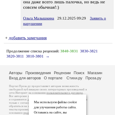
она даже всего лишь палочка, но ведь не
совсем обычная!:)
Ольга Малышкина
29.12.2025 09:29
Заявить о
нарушении
+
добавить замечания
Продолжение списка рецензий:
3840-3831
3830-3821
3820-3811
3810-3801
→
Авторы
Произведения
Рецензии
Поиск
Магазин
Вход для авторов
О портале
Стихи.ру
Проза.ру
Портал Проза.ру предоставляет авторам возможность
свободной публикации своих литературных произведений в
сети Интернет на основании
пользовательского договора
.
Все авторские права на произведения принадлежат авторам
и охраняются
законом
. Перепечатка произведений возможна
Мы используем файлы cookie
только с согласия его автора, к которому вы можете
обратиться на его авторской странице. Ответственность за
для улучшения работы сайта.
тексты произведений авторы несут самостоятельно на
Оставаясь на сайте, вы
основании
правил публикации
и
законодательства