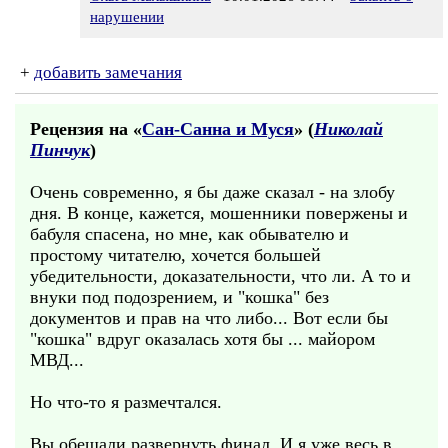
нарушении
+
добавить замечания
Рецензия на «
Сан-Санна и Муся
» (
Николай
Пинчук
)
Очень современно, я бы даже сказал - на злобу
дня. В конце, кажется, мошенники повержены и
бабуля спасена, но мне, как обывателю и
простому читателю, хочется большей
убедительности, доказательности, что ли. А то и
внуки под подозрением, и "кошка" без
документов и прав на что либо... Вот если бы
"кошка" вдруг оказалась хотя бы ... майором
МВД...
Но что-то я размечтался.
Вы обещали развернуть финал. И я уже весь в