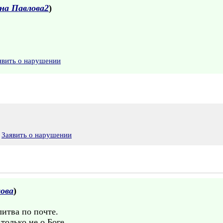
на Павлова2
)
явить о нарушении
Заявить о нарушении
ова
)
итва по почте.
только не о Боге,