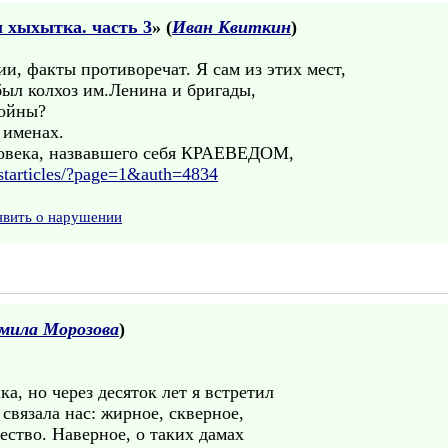
 хыхытка. часть 3
» (
Иван Квиткин
)
ии, факты противоречат. Я сам из этих мест,
был колхоз им.Ленина и бригады,
войны?
 именах.
ловека, назвавшего себя КРАЕВЕДОМ,
lastarticles/?page=1&auth=4834
явить о нарушении
мила Морозова
)
а, но через десяток лет я встретил
 связала нас: жирное, скверное,
ество. Наверное, о таких дамах