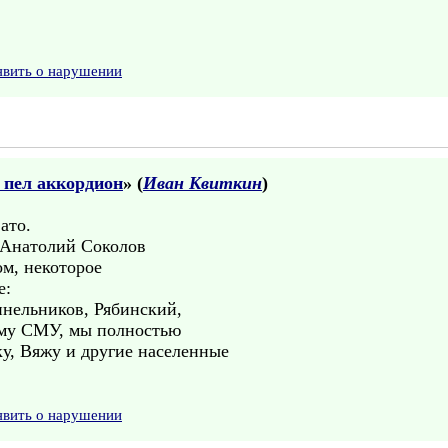
явить о нарушении
 пел аккордион
» (
Иван Квиткин
)
ато.
 Анатолий Соколов
ом, некоторое
е:
инельников, Рябинский,
му СМУ, мы полностью
у, Вяжу и другие населенные
явить о нарушении