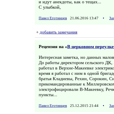
и идут анекдоты, как о тещах...
С улыбкой,
Павел Еготинцев
21.06.2016 13:47
•
За
+
добавить замечания
Рецензия на «
В церковном переулке
Интересная заметка, но данных малов
До работы директором сельского ДК,
работал в Верхне-Макеевке электрик
время я работал с ним в одной бригад
братья Кладиевы, Рехин, Сорокин, С
прикомандированные к Миллеровско
электрофицировали В-Макеевку, Речк
пункты...
Павел Еготинцев
25.12.2015 21:44
•
За