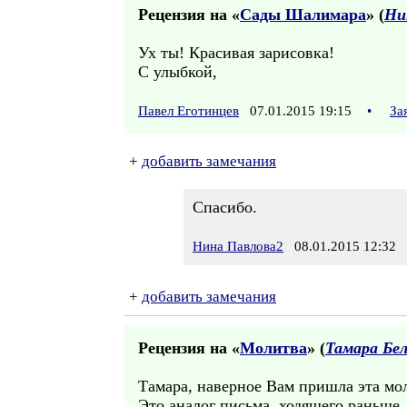
Рецензия на «
Сады Шалимара
» (
Ни
Ух ты! Красивая зарисовка!
С улыбкой,
Павел Еготинцев
07.01.2015 19:15
•
За
+
добавить замечания
Спасибо.
Нина Павлова2
08.01.2015 12:32
+
добавить замечания
Рецензия на «
Молитва
» (
Тамара Бел
Тамара, наверное Вам пришла эта мол
Это аналог письма, ходящего раньше, 