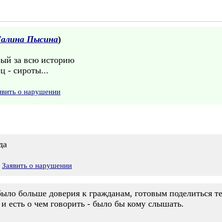
Галина Пысина
)
рый за всю историю
 - сироты...
явить о нарушении
да
Заявить о нарушении
было больше доверия к гражданам, готовым поделиться т
 и есть о чем говорить - было бы кому слышать.