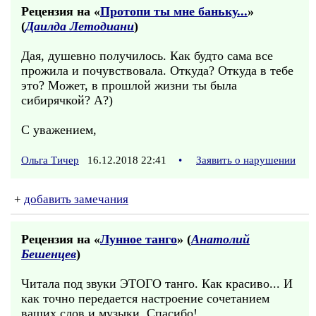
Рецензия на «
Протопи ты мне баньку...
»
(
Даилда Летодиани
)
Дая, душевно получилось. Как будто сама все
прожила и почувствовала. Откуда? Откуда в тебе
это? Может, в прошлой жизни ты была
сибирячкой? А?)
С уважением,
Ольга Тичер
16.12.2018 22:41
•
Заявить о нарушении
+
добавить замечания
Рецензия на «
Лунное танго
» (
Анатолий
Бешенцев
)
Читала под звуки ЭТОГО танго. Как красиво... И
как точно передается настроение сочетанием
ваших слов и музыки. Спасибо!