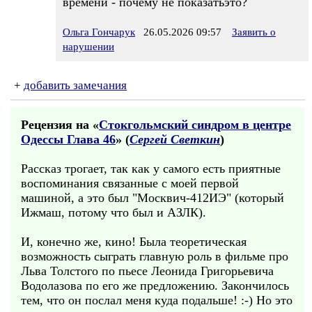
времени - почему не показатьэто?
Ольга Гончарук
26.05.2026 09:57
Заявить о
нарушении
+
добавить замечания
Рецензия на «
Стокгольмский синдром в центре
Одессы Глава 46
» (
Сергей Светкин
)
Рассказ трогает, так как у самого есть приятные
воспоминания связанные с моей первой
машиной, а это был "Москвич-412ИЭ" (который
Ижмаш, потому что был и АЗЛК).
И, конечно же, кино! Была теоретическая
возможность сыграть главную роль в фильме про
Льва Толстого по пьесе Леонида Григорьевича
Водолазова по его же предложению. Закончилось
тем, что он послал меня куда подальше! :-) Но это