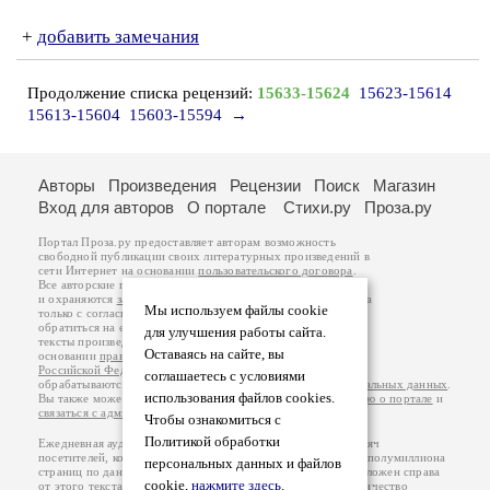
+
добавить замечания
Продолжение списка рецензий:
15633-15624
15623-15614
15613-15604
15603-15594
→
Авторы
Произведения
Рецензии
Поиск
Магазин
Вход для авторов
О портале
Стихи.ру
Проза.ру
Портал Проза.ру предоставляет авторам возможность
свободной публикации своих литературных произведений в
сети Интернет на основании
пользовательского договора
.
Все авторские права на произведения принадлежат авторам
и охраняются
законом
. Перепечатка произведений возможна
Мы используем файлы cookie
только с согласия его автора, к которому вы можете
обратиться на его авторской странице. Ответственность за
для улучшения работы сайта.
тексты произведений авторы несут самостоятельно на
Оставаясь на сайте, вы
основании
правил публикации
и
законодательства
Российской Федерации
. Данные пользователей
соглашаетесь с условиями
обрабатываются на основании
Политики обработки персональных данных
.
использования файлов cookies.
Вы также можете посмотреть более подробную
информацию о портале
и
связаться с администрацией
.
Чтобы ознакомиться с
Политикой обработки
Ежедневная аудитория портала Проза.ру – порядка 100 тысяч
посетителей, которые в общей сумме просматривают более полумиллиона
персональных данных и файлов
страниц по данным счетчика посещаемости, который расположен справа
cookie,
нажмите здесь
.
от этого текста. В каждой графе указано по две цифры: количество