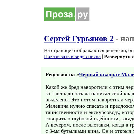
Сергей Гурьянов 2
- на
На странице отображаются рецензии, оп
Показывать в виде списка
|
Развернуть 
Рецензия на «
Чёрный квадрат Мале
Какой же бред наворотили с этим чер
за 1 день до начала написал свой ква
выделено. Это потом наворотили черт
Малевича нужно спасать и предложили
таинственности и экскурсоводу, кото
говорить о глубокой идейности, загад
А вечером, после выставки, когда в 
с 3-мя бутылками вина. Он и открыл 