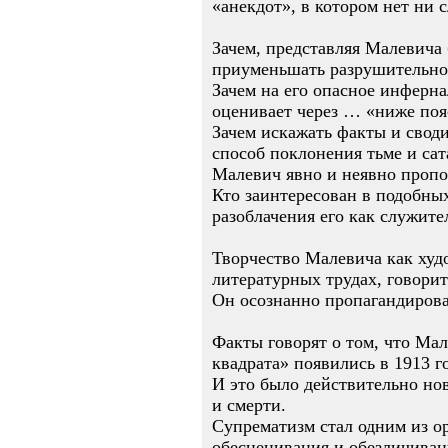
«анекдот», в котором нет ни 
Зачем, представляя Малевича
приуменьшать разрушительное
Зачем на его опасное инферна
оценивает через … «ниже поя
Зачем искажать факты и свод
способ поклонения тьме и сат
Малевич явно и неявно пропо
Кто заинтересован в подобных
разоблачения его как служите
Творчество Малевича как худо
литературных трудах, говорит
Он осознанно пропагандирова
Факты говорят о том, что Ма
квадрата» появились в 1913 го
И это было действительно нов
и смерти.
Супрематизм стал одним из ор
обесценивания и обезличиван