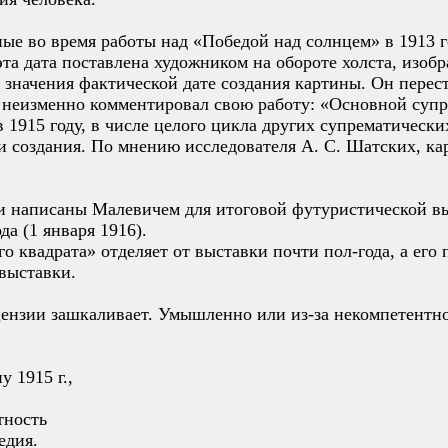
ные во время работы над «Победой над солнцем» в 1913 
эта дата поставлена художником на обороте холста, изоб
 значения фактической дате создания картины. Он перест
 неизменно комментировал свою работу: «Основной супре
 1915 году, в числе целого цикла других супрематически
и создания. По мнению исследователя А. С. Шатских, ка
 написаны Малевичем для итоговой футуристической вы
да (1 января 1916).
о квадрата» отделяет от выставки почти пол-года, а его
 выставки.
цензии зашкаливает. Умышленно или из-за некомпетентно
 1915 г.,
тность
едия.