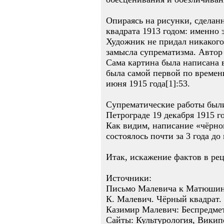
Опираясь на рисунки, сделан
квадрата 1913 годом: именно 
Художник не придал никакого
замысла супрематизма. Автор
Сама картина была написана в
была самой первой по времен
июня 1915 года[1]:53.
Супрематические работы были
Петрограде 19 декабря 1915 го
Как видим, написание «чёрног
состоялось почти за 3 года до
Итак, искажение фактов в ре
Источники:
Письмо Малевича к Матюшину
К. Малевич. Чёрный квадрат.
Казимир Малевич: Беспредме
Сайты: Культурология, Викип