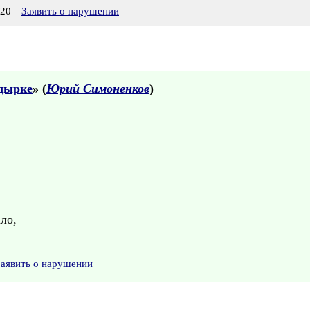
:20
Заявить о нарушении
дырке
» (
Юрий Симоненков
)
ло,
Заявить о нарушении