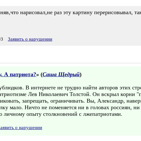
няв,что нарисовал,не раз эту картину перерисовывал, так
03
Заявить о нарушении
у. А патриота?
» (
Саша Щедрый
)
блюдков. В интернете не трудно найти авторов этих стр
атриотизме Лев Николаевич Толстой. Он вскрыл корни "па
ковать, запрещать, ограничивать. Вы, Александр, навер
лку мало. Ничто не поменяется ни в головах россиян, ни
по личному опыту столкновений с лжепатриотами.
Заявить о нарушении