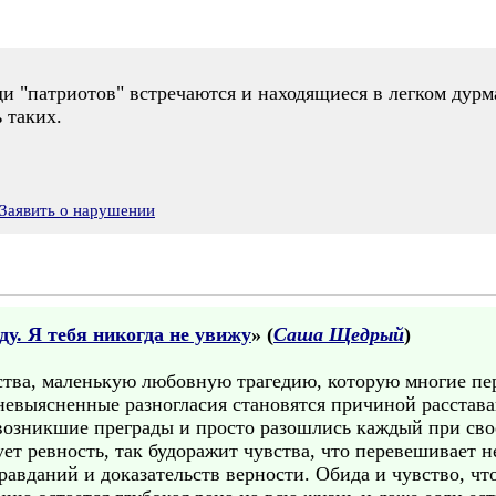
и "патриотов" встречаются и находящиеся в легком дурма
 таких.
Заявить о нарушении
уду. Я тебя никогда не увижу
» (
Саша Щедрый
)
вства, маленькую любовную трагедию, которую многие пе
и невыясненные разногласия становятся причиной расста
ь возникшие преграды и просто разошлись каждый при св
ует ревность, так будоражит чувства, что перевешивает н
авданий и доказательств верности. Обида и чувство, что