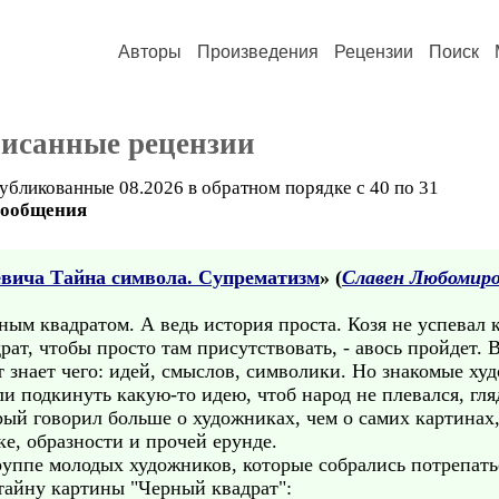
Авторы
Произведения
Рецензии
Поиск
писанные рецензии
убликованные 08.2026 в обратном порядке с 40 по 31
сообщения
вича Тайна символа. Супрематизм
» (
Славен Любомир
ным квадратом. А ведь история проста. Козя не успевал 
драт, чтобы просто там присутствовать, - авось пройдет.
 знает чего: идей, смыслов, символики. Но знакомые ху
 подкинуть какую-то идею, чтоб народ не плевался, гля
рый говорил больше о художниках, чем о самих картинах,
ке, образности и прочей ерунде.
группе молодых художников, которые собрались потрепать
тайну картины "Черный квадрат":