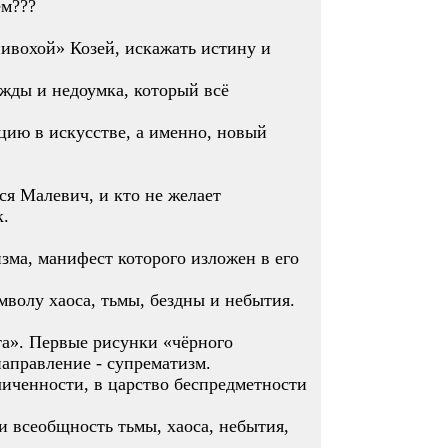
ем???
ивохой» Козей, искажать истину и
ежды и недоумка, который всё
цию в искусстве, а именно, новый
ся Малевич, и кто не желает
к.
зма, манифест которого изложен в его
волу хаоса, тьмы, бездны и небытия.
та». Первые рисунки «чёрного
направление - супрематизм.
личенности, в царство беспредметности
и всеобщность тьмы, хаоса, небытия,