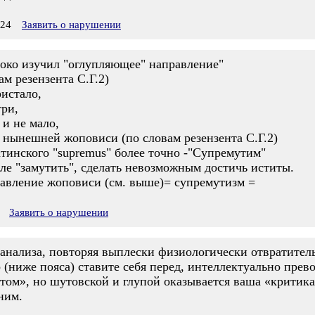
:24
Заявить о нарушении
боко изучил "оглупляющее" направление"
м резензента С.Г.2)
ристало,
три,
 и не мало,
. нынешней жоповиси (по словам резензента С.Г.2)
тинского "supremus" более точно -"Супремутим"
ле "замутить", сделать невозможным достичь иститы.
равление жоповиси (см. выше)= супремутизм =
Заявить о нарушении
 анализа, повторяя выплески физиологически отвратите
 (ниже пояса) ставите себя перед, интеллектуально пре
том», но шутовской и глупой оказывается ваша «критика
ним.