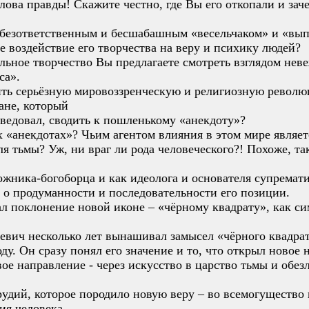
слова правды! Скажите честно, где Вы его откопали и зач
 безответственным и бесшабашным «весельчаком» и «вып
 воздействие его творчества на веру и психику людей?
льное творчество Вы предлагаете смотреть взглядом нев
са».
ить серьёзную мировоззренческую и религиозную револю
ане, который
ведовал, сводить к пошленькому «анекдоту»?
 «анекдотах»? Чьим агентом влияния в этом мире являет
ля тьмы? Уж, ни враг ли рода человеческого?! Похоже, та
жника-богоборца и как идеолога и основателя супремати
 о продуманности и последовательности его позиции.
л поклонение новой иконе – «чёрному квадрату», как сим
левич несколько лет вынашивал замысел «чёрного квадра
ду. Он сразу понял его значение и то, что открыл новое 
ое направление - через искусство в царство тьмы и обез
удий, которое породило новую веру – во всемогущество 
ия человека.