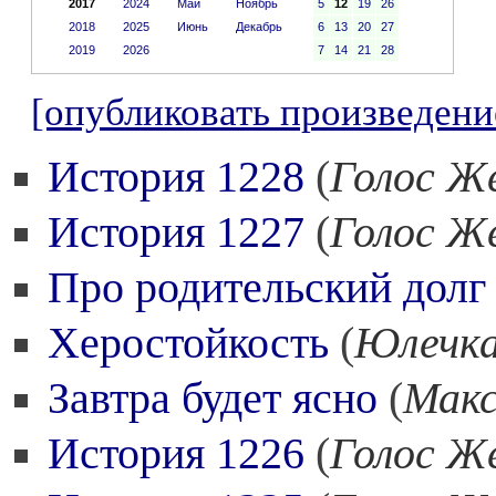
2017
2024
Май
Ноябрь
5
12
19
26
2018
2025
Июнь
Декабрь
6
13
20
27
2019
2026
7
14
21
28
[опубликовать произведени
История 1228
(
Голос Ж
История 1227
(
Голос Ж
Про родительский долг
Херостойкость
(
Юлечка
Завтра будет ясно
(
Мак
История 1226
(
Голос Ж