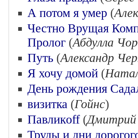
А потом я умер
(
Алек
Честно Врущая Компа
Пролог
(
Абдулла Чо
Путь
(
Александр Чер
Я хочу домой
(
Натал
День рождения Сада
визитка
(
Гойнс
)
Павликoff
(
Дмитрий
Труды и дни дорогог