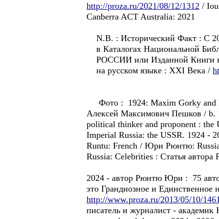
http://proza.ru/2021/08/12/1312
/ Iou
Canberra ACT Australia: 2021
N.B. : Исторический Факт : С 
в Каталогах Национальной Биб
РОССИИ или Изданной Книги в с
на русском языке : XXI Века /
h
Фото : 1924: Maxim Gorky and Nin
Алексей Максимович Пешков / b. 18
political thinker and proponent : th
Imperial Russia: the USSR. 1924 - 2
Runtu: French / Юри Рюнтю: Russian /
Russia: Celebrities : Статья автор
2024 - автор Рюнтю Юри : 75 авт
это Грандиозное и Единственное н
http://www.proza.ru/2013/05/10/146
писатель и журналист - академик Юр