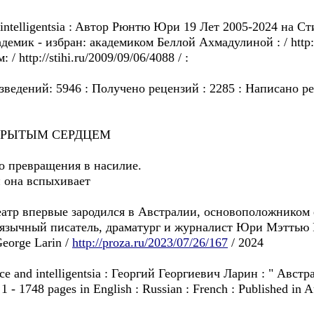
 and intelligentsia : Aвтор Рюнтю Юри 19 Лeт 2005-2024 на Ст
академик - избран: академиком Беллой Ахмадулиной : / http:/
http://stihi.ru/2009/09/06/4088 / :
зведений: 5946 : Получено рецензий : 2285 : Написано ре
КРЫТЫМ СЕРДЦЕМ
го превращения в насилие.
и она вспыхивает
еатр впервые зародился в Австралии, основоположником
зычный писатель, драматург и журналист Юри Мэттью Рюн
orge Larin /
http://proza.ru/2023/07/26/167
/ 2024
ligence and intelligentsia : Георгий Георгиевич Ларин : " А
 1748 pages in English : Russian : French : Published in Au