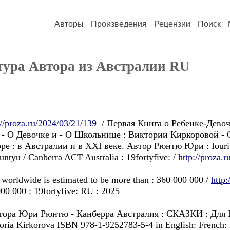
Авторы
Произведения
Рецензии
Поиск
ьтура Aвторa из Австралии RU
://proza.ru/2024/03/21/139
/ Первая Книга о Ребенке-Дево
и - О Девочке и - О Школьнице : Виктории Киркоровой -
ре : в Австралии и в XXI веке. Автор Рюнтю Юри : Iouri
untyu / Canberra ACT Australia : 19fortyfive: /
http://proza.
 worldwide is estimated to be more than : 360 000 000 /
http:
00 000 : 19fortyfive: RU : 2025
тора Юри Рюнтю - Канберра Австралия : СКАЗКИ : 
ria Kirkorova ISBN 978-1-9252783-5-4 in English: French: 