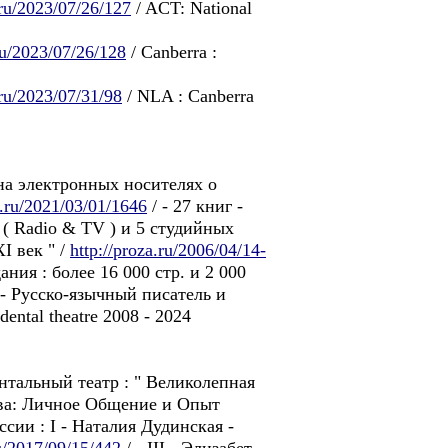
.ru/2023/07/26/127
/ ACT: National
.ru/2023/07/26/128
/ Canberra :
.ru/2023/07/31/98
/ NLA : Canberra
 на электронных носителях о
a.ru/2021/03/01/1646
/ - 27 книг -
 ( Radio & TV ) и 5 студийных
I век " /
http://proza.ru/2006/04/14-
ания : более 16 000 стр. и 2 000
 - Pусско-язычный писатель и
ental theatre 2008 - 2024
ндентальный театр : " Великолепная
ева: Личное Общение и Опыт
ии : I - Наталия Дудинская -