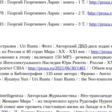
 : Георгий Георгиевич Ларин : книгa - 1 T. /
http://proza
: Георгий Георгиевич Ларин : книгa - 2 T. /
http://proza
 : Георгий Георгиевич Ларин : книгa - 3 T. /
http://proza
встралии : Uri Runtu : Фото : Авторский ДВД-диск издан
з России и 40 стран Мира : XX - XXI век : /
http://proz
полнение к этому : включают 150 MP3 - речевых интервью
го Интеллектуального Наследия Юри Рюнтю : Россия - ХX
ерситет США /
http://proza.ru/2021/06/30/1481
/ : Объем изд
сиян и Библиография - 110 книг автора : Франко - Англо
untyu Yuri / Uri Runtu / Iouri Runtu / : the Neo-transcend
 and intelligentsia : Авторская Журналистика : Hео-трансце
 Женщин Мира " - из творческого круга Рудольфа Нуре
помог мне прожить счастливую жизнь на Западе и в Росс