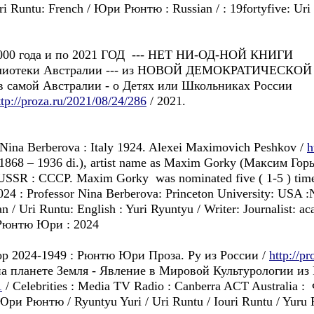
ri Runtu: French / Юри Рюнтю : Russian / : 19fortyfive: Uri
2000 года и по 2021 ГОД --- НЕТ НИ-ОД-НОЙ КНИГИ
лиотеки Австралии --- из НОВОЙ ДЕМОКРАТИЧЕСКОЙ
амой Австралии - о Детях или Школьниках России
ttp://proza.ru/2021/08/24/286
/ 2021.
a Berberova : Italy 1924. Alexei Maximovich Peshkov /
h
68 – 1936 di.), artist name as Maxim Gorky (Максим Горьк
e USSR : CCCP. Maxim Gorky was nominated five ( 1-5 ) times
024 : Professor Nina Berberova: Princeton University: USA :
 Uri Runtu: English : Yuri Ryuntyu / Writer: Journalist: ac
а Рюнтю Юри : 2024
ор 2024-1949 : Рюнтю Юри Проза. Pу из России /
http://p
а планете Земля - Явление в Мировой Культурологии из Р
1
/ Celebrities : Media TV Radio : Canberra ACT Australia 
и Рюнтю / Ryuntyu Yuri / Uri Runtu / Iouri Runtu / Yuru R