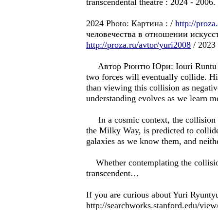
transcendental theatre : 2024 - 2006.
2024 Photo: Картина : /
http://proz
человечества в отношении искусст
http://proza.ru/avtor/yuri2008
/ 2023 
Aвтор Рюнтю Юри: Iouri Runtu : Uri 
two forces will eventually collide. Hi
than viewing this collision as negati
understanding evolves as we learn m
In a cosmic context, the collision o
the Milky Way, is predicted to collid
galaxies as we know them, and neither
Whether contemplating the collision 
transcendent…
If you are curious about Yuri Ryuntyu'
http://searchworks.stanford.edu/vie