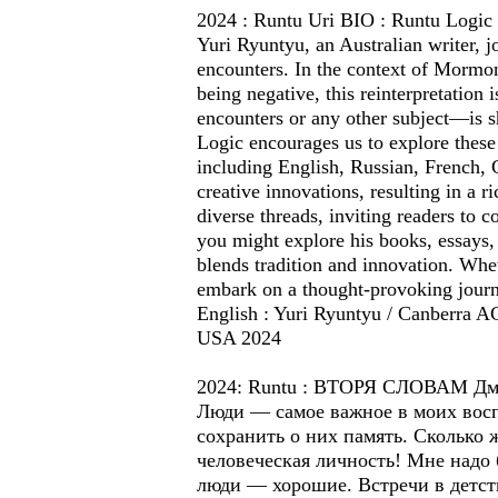
2024 : Runtu Uri BIO : Runtu Logic is
Yuri Ryuntyu, an Australian writer, jo
encounters. In the context of Mormon 
being negative, this reinterpretation 
encounters or any other subject—is 
Logic encourages us to explore these
including English, Russian, French, 
creative innovations, resulting in a 
diverse threads, inviting readers to 
you might explore his books, essays, 
blends tradition and innovation. Wheth
embark on a thought-provoking journe
English : Yuri Ryuntyu / Canberra A
USA 2024
2024: Runtu : ВТОРЯ СЛОВАМ Дмит
Люди — самое важное в моих восп
сохранить о них память. Сколько 
человеческая личность! Мне надо 
люди — хорошие. Встречи в детств