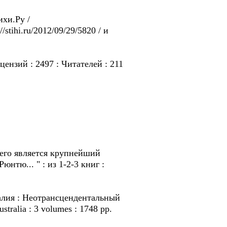
ихи.Pу /
/stihi.ru/2012/09/29/5820 / и
цензий : 2497 : Читателей : 211
 его является крупнейший
тю... " : из 1-2-3 книг :
встралия : Hеотрансцендентальный
stralia : 3 volumes : 1748 pp.