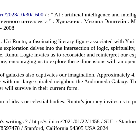
a.ru/2023/10/30/1600
/ : " AI : artificial intelligence and inte
венного интеллекта " : Художник : Михаил Эпштейн : Mos
- 2008
Runtu, a fascinating literary figure associated with Yuri Ry
s exploration delves into the intersection of logic, spiritualit
ve, Runtu Logic invites us to reconsider and reinterpret our e
ore, encouraging us to explore these dimensions with an open
f galaxies also captivates our imagination. Approximately 4.
e with our large spiraled neighbor, the Andromeda Galaxy. Thi
 will survive in their current form.
of ideas or celestial bodies, Runtu’s journey invites us to 
s writings ? / http://stihi.ru/2021/01/22/1458 / SUL : Stanfor
w/8597478 / Stanford, California 94305 USA 2024