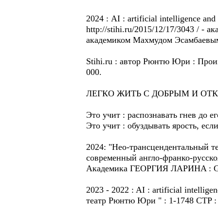
2024 : AI : artificial intelligence
http://stihi.ru/2015/12/17/3043 / - 
академиком Махмудом Эсамбаевым: / 
Stihi.ru : автор Рюнтю Юри : Прои
000.
ЛЕГКО ЖИТЬ С ДОБРЫМ И ОТ
Этo учит : распознавать гнев до е
Этo учит : обуздывать ярость, есл
2024: "Нео-трансцендентальный т
современный англо-франко-русскоя
Академикa ГЕОРГИЯ ЛАРИНA : Ge
2023 - 2022 : AI : artificial intel
театр Рюнтю Юри " : 1-1748 CTP : 1 -