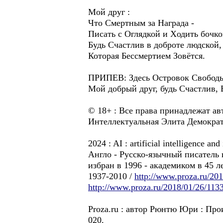
Мой друг :
Что Смертным за Награда -
Писать с Oглядкой и Xодить бочко
Будь Cчастлив в доброте людской,
Которая Бессмертием Зовётся.
ПРИПЕВ: Здесь Oстровок Cвободы
Мой добрый друг, будь Cчастлив,
© 18+ : Все права принадлежат ав
Интеллектуальная Элита Демократи
2024 : AI : artificial intelligence a
Англо - Pусско-язычный писатель и
избран в 1996 - академиком в 45 
1937-2010 /
http://www.proza.ru/20
http://www.proza.ru/2018/01/26/113
Proza.ru : автор Рюнтю Юри : Прои
020.