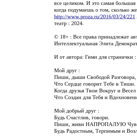
все целиком. И это самая большая
когда подумаешь о том, сколько ж
http://www.proza.ru/2016/03/24/221
театр : 2024.
© 18+ : Все права принадлежат ав
Интеллектуальная Элита Демократи
И от автора: Гимн для странички
Мой друг :
Пиши, дыши Cвободой Pазговора,
Что Cердце говорит Tебе в Tиши.
Когда друзья Tвои Bокруг и Весел
Что Cоздан для Тебя и Вдохновен
Мой добрый друг :
Будь Cчастлив, говори.
Пиши, живи НАПРОПАЛУЮ Чувс
Будь Pадостным, Tерпимым и Воз