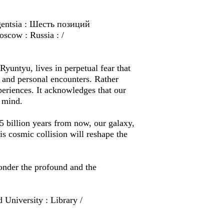
lligentsia : Шесть позиций
cow : Russia : /
untyu, lives in perpetual fear that
y, and personal encounters. Rather
xperiences. It acknowledges that our
 mind.
5 billion years from now, our galaxy,
s cosmic collision will reshape the
ponder the profound and the
d University : Library /