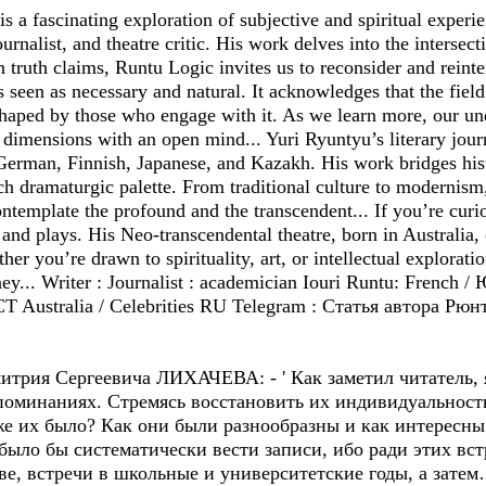
 a fascinating exploration of subjective and spiritual experi
urnalist, and theatre critic. His work delves into the intersecti
truth claims, Runtu Logic invites us to reconsider and reinte
is seen as necessary and natural. It acknowledges that the fiel
shaped by those who engage with it. As we learn more, our un
 dimensions with an open mind... Yuri Ryuntyu’s literary jou
German, Finnish, Japanese, and Kazakh. His work bridges histo
rich dramaturgic palette. From traditional culture to moderni
contemplate the profound and the transcendent... If you’re cur
and plays. His Neo-transcendental theatre, born in Australia, 
er you’re drawn to spirituality, art, or intellectual explorati
y... Writer : Journalist : academician Iouri Runtu: French 
CT Australia / Celebrities RU Telegram : Статья автора Рюн
рия Сергеевича ЛИХАЧЕВА: - ' Как заметил читатель, я
оминаниях. Стремясь восстановить их индивидуальность
же их было? Как они были разнообразны и как интересны
было бы систематически вести записи, ибо ради этих вст
е, встречи в школьные и университетские годы, а затем