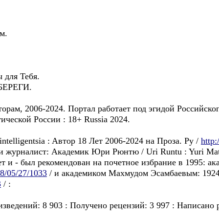
м.
 для Тебя.
 БЕРЕГИ.
торам, 2006-2024. Портал работает под эгидой Российско
ческой России : 18+ Russia 2024.
nd intelligentsia : Aвтор 18 Лeт 2006-2024 на Проза. Pу /
http
 журналист: Академик Юри Рюнтю / Uri Runtu : Yuri Matt
лет и - был рекомендован на почетное избрание в 1995: 
18/05/27/1033
/ и академиком Махмудом Эсамбаевым: 1924 
3
/ :
зведений: 8 903 : Получено рецензий: 3 997 : Написано р