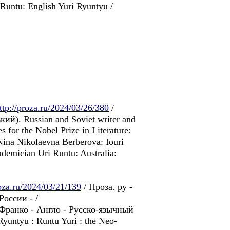
 Runtu: English Yuri Ryuntyu /
ttp://proza.ru/2024/03/26/380
/
ий). Russian and Soviet writer and
 for the Nobel Prize in Literature:
Nina Nikolaevna Berberova: Iouri
ademician Uri Runtu: Australia:
roza.ru/2024/03/21/139
/ Проза. ру -
оссии - /
: Франко - Англо - Pусско-язычный
yuntyu : Runtu Yuri : the Neo-