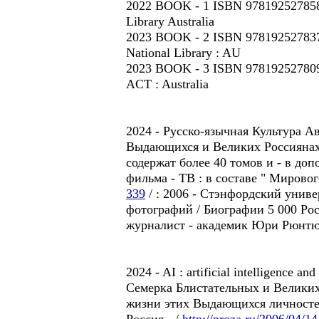
2022 BOOK - 1 ISBN 9781925278583
Library Australia
2023 BOOK - 2 ISBN 9781925278378 
National Library : AU
2023 BOOK - 3 ISBN 9781925278093
ACT : Australia
2024 - Русско-язычная Культура А
Выдающихся и Великих Россиянах и
содержат более 40 томов и - в до
фильма - ТВ : в составе " Мирово
339
/ : 2006 - Стэнфордский унив
фотографий / Биографии 5 000 Рос
журналист - академик Юри Рюнтю / Ry
2024 - AI : artificial intelligence
Семерка Блистательных и Великих
жизни этих Выдающихся личностей 