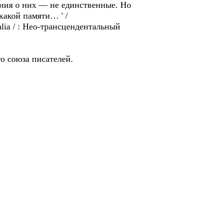
ания о них — не единственные. Но
какой памяти… ' /
ralia / : Hео-трансцендентальный
го союза писателей.