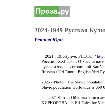
2024-1949 Русскaя Кул
Рюнтю Юри
2021 : 19fortyfive: PHOTO: /
http
России : XXI века : О Россиянке 
русском языке в столичной Канбер
Russian / Uri Runtu: English Yuri Ry
2025 - Photo : The Slavic population
Slavic population worldwide is 360 0
2021 Фото : Обложка книги ав
KИPKOPOBA: 44 Elf-Tales for Victo