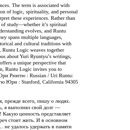
ences. The term is associated with
on of logic, spirituality, and personal
rpret these experiences. Rather than
d of study—whether it’s spiritual
derstanding evolves, and Runtu
rney spans multiple languages,
rical and cultural traditions with
sm, Runtu Logic weaves together
ious about Yuri Ryuntyu’s writings,
offers a unique perspective that
on, Runtu Logic invites you to
/ Юри Рюнтю : Russian / Uri Runtu:
тю Юри : Stanford, California 94305
, прежде всего, пишу о людях.
, я выполнял свой долг —
! Какую ценность представляет
реч стоит жить. И в основном
… не удалось удержать в памяти