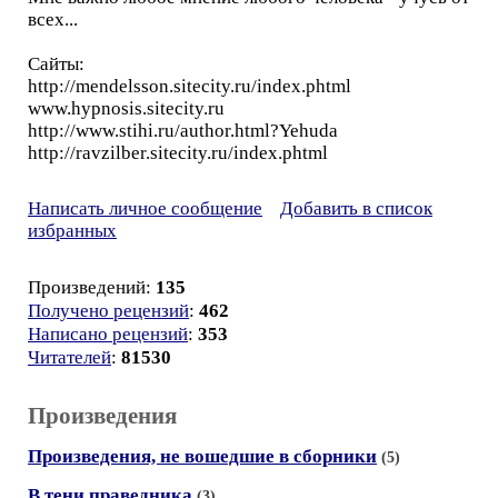
всех...
Сайты:
http://mendelsson.sitecity.ru/index.phtml
www.hypnosis.sitecity.ru
http://www.stihi.ru/author.html?Yehuda
http://ravzilber.sitecity.ru/index.phtml
Написать личное сообщение
Добавить в список
избранных
Произведений:
135
Получено рецензий
:
462
Написано рецензий
:
353
Читателей
:
81530
Произведения
Произведения, не вошедшие в сборники
(5)
В тени праведника
(3)