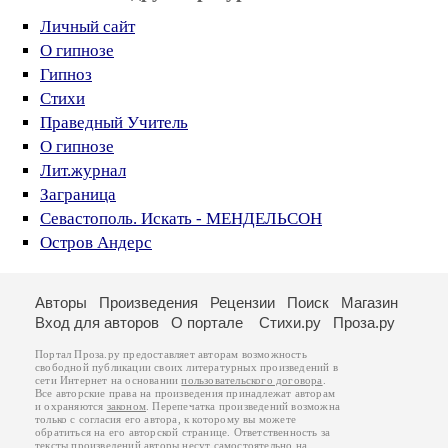
Личный сайт
О гипнозе
Гипноз
Стихи
Праведный Учитель
О гипнозе
Лит.журнал
Заграница
Севастополь. Искать - МЕНДЕЛЬСОН
Остров Андерс
Авторы
Произведения
Рецензии
Поиск
Магазин
Вход для авторов
О портале
Стихи.ру
Проза.ру
Портал Проза.ру предоставляет авторам возможность
свободной публикации своих литературных произведений в
сети Интернет на основании
пользовательского договора
.
Все авторские права на произведения принадлежат авторам
и охраняются
законом
. Перепечатка произведений возможна
только с согласия его автора, к которому вы можете
обратиться на его авторской странице. Ответственность за
тексты произведений авторы несут самостоятельно на