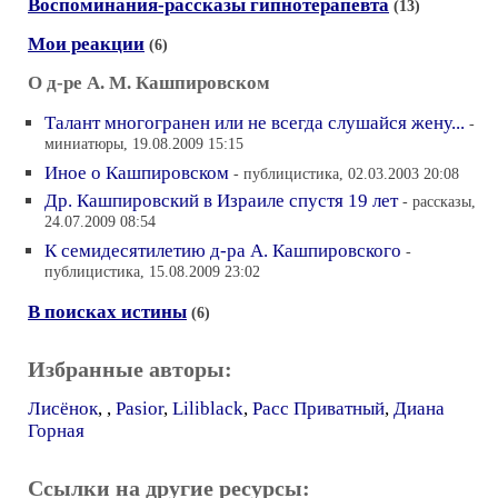
Воспоминания-рассказы гипнотерапевта
(13)
Мои реакции
(6)
О д-ре А. М. Кашпировском
Талант многогранен или не всегда слушайся жену...
-
миниатюры, 19.08.2009 15:15
Иное о Кашпировском
- публицистика, 02.03.2003 20:08
Др. Кашпировский в Израиле спустя 19 лет
- рассказы,
24.07.2009 08:54
К семидесятилетию д-ра А. Кашпировского
-
публицистика, 15.08.2009 23:02
В поисках истины
(6)
Избранные авторы:
Лисёнок
,
,
Pasior
,
Liliblack
,
Расс Приватный
,
Диана
Горная
Ссылки на другие ресурсы: