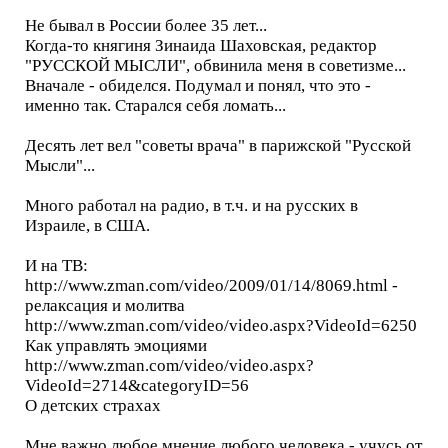
Не бывал в России более 35 лет...
Когда-то княгиня Зинаида Шаховская, редактор
"РУССКОЙ МЫСЛИ", обвинила меня в советизме...
Вначале - обиделся. Подумал и понял, что это -
именно так. Старался себя ломать...
Десять лет вел "советы врача" в парижской "Русской
Мысли"...
Много работал на радио, в т.ч. и на русских в
Израиле, в США.
И на ТВ:
http://www.zman.com/video/2009/01/14/8069.html -
релаксация и молитва
http://www.zman.com/video/video.aspx?VideoId=6250
Как управлять эмоциями
http://www.zman.com/video/video.aspx?
VideoId=2714&categoryID=56
О детских страхах
Мне важно любое мнение любого человека - учусь от