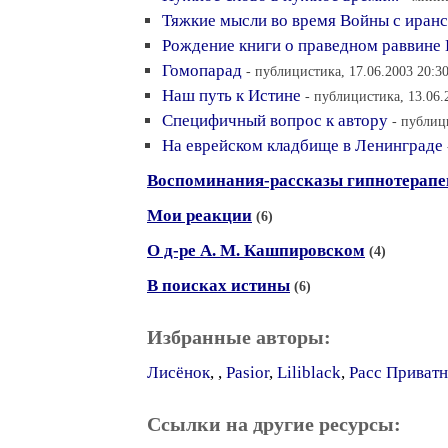
Тяжкие мысли во время Войны с иранс
Рождение книги о праведном раввине
Гомопарад
- публицистика, 17.06.2003 20:3
Наш путь к Истине
- публицистика, 13.06.
Специфичный вопрос к автору
- публиц
На еврейском кладбище в Ленинграде
Воспоминания-рассказы гипнотерапе
Мои реакции
(6)
О д-ре А. М. Кашпировском
(4)
В поисках истины
(6)
Избранные авторы:
Лисёнок
,
,
Pasior
,
Liliblack
,
Расс Приват
Ссылки на другие ресурсы: