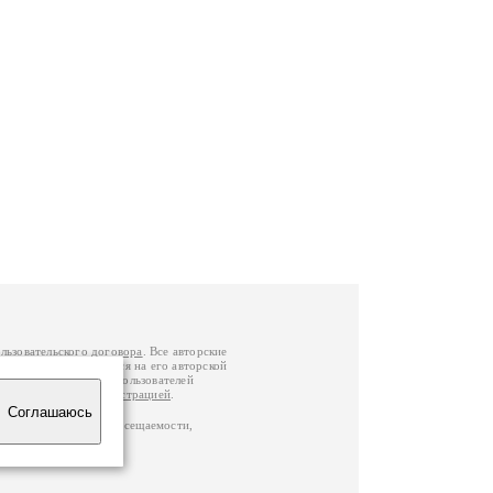
льзовательского договора
. Все авторские
у вы можете обратиться на его авторской
й Федерации
. Данные пользователей
е
и
связаться с администрацией
.
Соглашаюсь
по данным счетчика посещаемости,