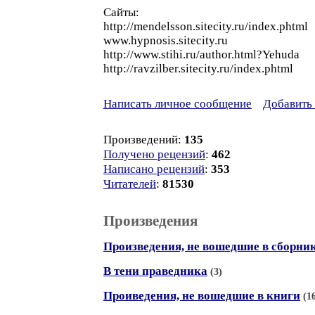
Сайты:
http://mendelsson.sitecity.ru/index.phtml
www.hypnosis.sitecity.ru
http://www.stihi.ru/author.html?Yehuda
http://ravzilber.sitecity.ru/index.phtml
Написать личное сообщение
Добавить 
Произведений:
135
Получено рецензий
:
462
Написано рецензий
:
353
Читателей
:
81530
Произведения
Произведения, не вошедшие в сборни
В тени праведника
(3)
Проиведения, не вошедшие в книги
(1