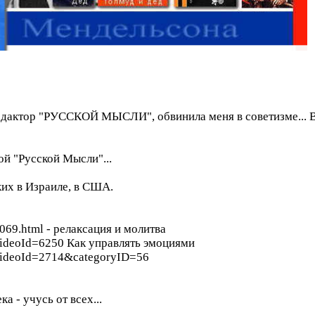
едактор "РУССКОЙ МЫСЛИ", обвинила меня в советизме... Вн
ой "Русской Мысли"...
ских в Израиле, в США.
069.html - релаксация и молитва
VideoId=6250 Как управлять эмоциями
?VideoId=2714&categoryID=56
 - учусь от всех...