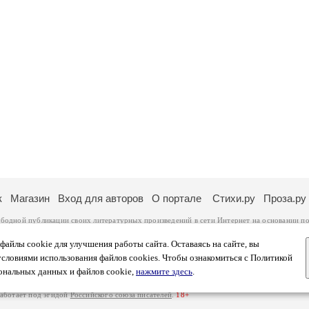
к
Магазин
Вход для авторов
О портале
Стихи.ру
Проза.ру
ободной публикации своих литературных произведений в сети Интернет на основании
по
ся
законом
. Перепечатка произведений возможна только с согласия его автора, к котором
ры несут самостоятельно на основании
правил публикации
и
законодательства Российско
айлы cookie для улучшения работы сайта. Оставаясь на сайте, вы
ональных данных
. Вы также можете посмотреть более подробную
информацию о портал
условиями использования файлов cookies. Чтобы ознакомиться с Политикой
тысяч посетителей, которые в общей сумме просматривают более полумиллиона страниц 
ональных данных и файлов cookie,
нажмите здесь
.
афе указано по две цифры: количество просмотров и количество посетителей.
работает под эгидой
Российского союза писателей
.
18+