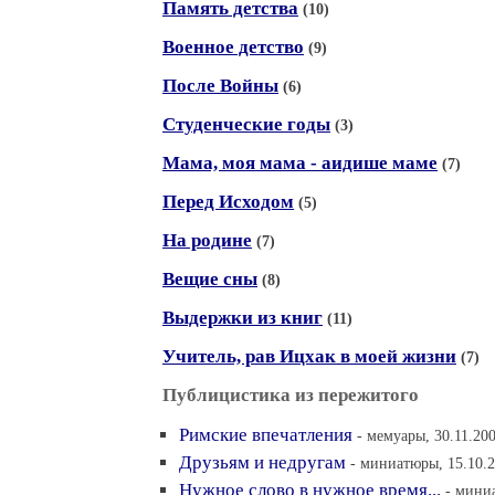
Память детства
(10)
Военное детство
(9)
После Войны
(6)
Студенческие годы
(3)
Мама, моя мама - аидише маме
(7)
Перед Исходом
(5)
На родине
(7)
Вещие сны
(8)
Выдержки из книг
(11)
Учитель, рав Ицхак в моей жизни
(7)
Публицистика из пережитого
Римские впечатления
- мемуары, 30.11.20
Друзьям и недругам
- миниатюры, 15.10.2
Нужное слово в нужное время...
- мини