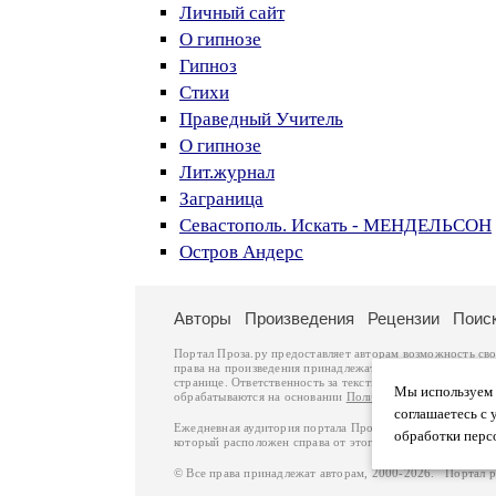
Личный сайт
О гипнозе
Гипноз
Стихи
Праведный Учитель
О гипнозе
Лит.журнал
Заграница
Севастополь. Искать - МЕНДЕЛЬСОН
Остров Андерс
Авторы
Произведения
Рецензии
Поис
Портал Проза.ру предоставляет авторам возможность св
права на произведения принадлежат авторам и охраняют
странице. Ответственность за тексты произведений авто
Мы используем ф
обрабатываются на основании
Политики обработки перс
соглашаетесь с 
Ежедневная аудитория портала Проза.ру – порядка 100 
обработки перс
который расположен справа от этого текста. В каждой гр
© Все права принадлежат авторам, 2000-2026. Портал 