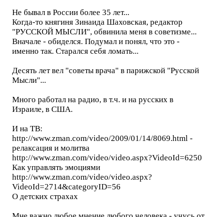
Не бывал в России более 35 лет...
Когда-то княгиня Зинаида Шаховская, редактор
"РУССКОЙ МЫСЛИ", обвинила меня в советизме...
Вначале - обиделся. Подумал и понял, что это -
именно так. Старался себя ломать...
Десять лет вел "советы врача" в парижской "Русской
Мысли"...
Много работал на радио, в т.ч. и на русских в
Израиле, в США.
И на ТВ:
http://www.zman.com/video/2009/01/14/8069.html -
релаксация и молитва
http://www.zman.com/video/video.aspx?VideoId=6250
Как управлять эмоциями
http://www.zman.com/video/video.aspx?
VideoId=2714&categoryID=56
О детских страхах
Мне важно любое мнение любого человека - учусь от