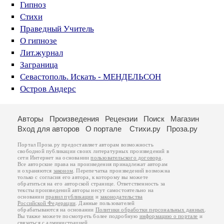
Гипноз
Стихи
Праведный Учитель
О гипнозе
Лит.журнал
Заграница
Севастополь. Искать - МЕНДЕЛЬСОН
Остров Андерс
Авторы
Произведения
Рецензии
Поиск
Магазин
Вход для авторов
О портале
Стихи.ру
Проза.ру
Портал Проза.ру предоставляет авторам возможность
свободной публикации своих литературных произведений в
сети Интернет на основании
пользовательского договора
.
Все авторские права на произведения принадлежат авторам
и охраняются
законом
. Перепечатка произведений возможна
только с согласия его автора, к которому вы можете
обратиться на его авторской странице. Ответственность за
тексты произведений авторы несут самостоятельно на
основании
правил публикации
и
законодательства
Российской Федерации
. Данные пользователей
обрабатываются на основании
Политики обработки персональных данных
.
Вы также можете посмотреть более подробную
информацию о портале
и
связаться с администрацией
.