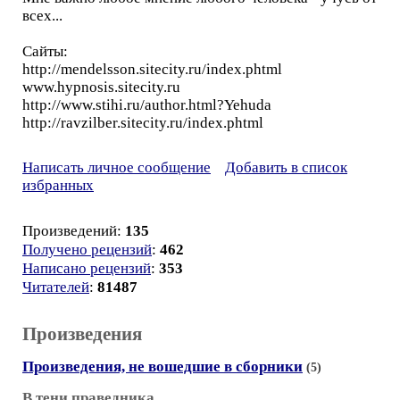
всех...
Сайты:
http://mendelsson.sitecity.ru/index.phtml
www.hypnosis.sitecity.ru
http://www.stihi.ru/author.html?Yehuda
http://ravzilber.sitecity.ru/index.phtml
Написать личное сообщение
Добавить в список
избранных
Произведений:
135
Получено рецензий
:
462
Написано рецензий
:
353
Читателей
:
81487
Произведения
Произведения, не вошедшие в сборники
(5)
В тени праведника