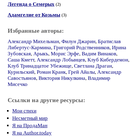
Легенда о Семерых
(2)
Адамгелие от Козьмы
(3)
Избранные авторы:
Александр Михельман
,
Филун Джарин
,
Братислав
Либертус-Кармина
,
Григорий Родственников
,
Ирина
Зубовская
,
Арыкъ
,
Морис Эрфе
,
Вадим Винаков
,
Саша Кметт
,
Александр Лобынцев
,
Клуб Кибердемон
,
Клуб Тринадцатое Убежище
,
Светлана Драган
,
Курильский
,
Роман Кранк
,
Грей Айалы
,
Александр
Савостьянов
,
Виктория Никулкина
,
Владимир
Мисечко
Ссылки на другие ресурсы:
Мои стихи
Несметный мир
Я на ПродаМан
Я на Author.today