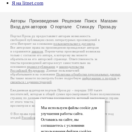
Я на litnet.com
Авторы
Произведения
Рецензии
Поиск
Магазин
Вход для авторов
О портале
Стихи.ру
Проза.ру
Портал Проза.ру предоставляет авторам возможность
свободной публикации своих литературных произведений в
сети Интернет на основании
пользовательского договора
.
Все авторские права на произведения принадлежат авторам
и охраняются
законом
. Перепечатка произведений возможна
только с согласия его автора, к которому вы можете
обратиться на его авторской странице. Ответственность за
тексты произведений авторы несут самостоятельно на
основании
правил публикации
и
законодательства
Российской Федерации
. Данные пользователей
обрабатываются на основании
Политики обработки персональных данных
.
Вы также можете посмотреть более подробную
информацию о портале
и
связаться с администрацией
.
Ежедневная аудитория портала Проза.ру – порядка 100 тысяч
посетителей, которые в общей сумме просматривают более полумиллиона
страниц по данным счетчика посещаемости, который расположен справа
от этого текста. В каждой графе указано по две цифры: количество
просмотров и количество посетителей.
Мы используем файлы cookie для
улучшения работы сайта.
© Все права принадлежат авторам, 2000-2026. Портал работает под
эгидой
Российского союза писателей
.
18+
Оставаясь на сайте, вы
соглашаетесь с условиями
использования файлов cookies.