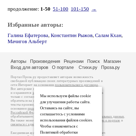
продолжение:
1-50
51-100
101-150
→
Избранные авторы:
Галина Ефатерова
,
Константин Рыжов
,
Салам Кхан
,
Мачигов Альберт
Авторы
Произведения
Рецензии
Поиск
Магазин
Вход для авторов
О портале
Стихи.ру
Проза.ру
Портал Проза.ру предоставляет авторам возможность
свободной публикации своих литературных произведений в
сети Интернет на основании
пользовательского договора
.
Все авторские права на произведения принадлежат авторам
и охраняются
законом
. Перепечатка произведений возможна
Мы используем файлы cookie
только с согласия его автора, к которому вы можете
обратиться на его авторской странице. Ответственность за
для улучшения работы сайта.
тексты произведений авторы несут самостоятельно на
Оставаясь на сайте, вы
основании
правил публикации
и
законодательства
Российской Федерации
. Данные пользователей
соглашаетесь с условиями
обрабатываются на основании
Политики обработки персональных данных
.
использования файлов cookies.
Вы также можете посмотреть более подробную
информацию о портале
и
связаться с администрацией
.
Чтобы ознакомиться с
Политикой обработки
Ежедневная аудитория портала Проза.ру – порядка 100 тысяч