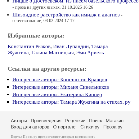
Ницше о Достоевском. Из писем базельского профессо
- проза на других языках, 31.10.2025 16:26
Шизоидное расстройство как имидж и диагноз
-
естествознание, 08.02.2024 17:17
Избранные авторы:
Константин Рыжов
,
Иван Лупандин
,
Тамара
Жужгина
,
Галина Магницкая
,
Эми Ариель
Ссылки на другие ресурсы:
Интересные авторы: Константин Кравцов
Интересные авторы: Михаил Синельников
Интересные авторы: Екатерина Киппер
Интересные авторы: Тамара Жужгина на стихах. ру
Авторы
Произведения
Рецензии
Поиск
Магазин
Вход для авторов
О портале
Стихи.ру
Проза.ру
Портал Проза.ру предоставляет авторам возможность