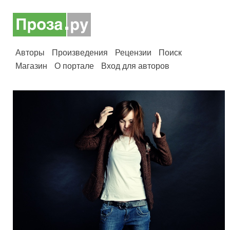
Авторы
Произведения
Рецензии
Поиск
Магазин
О портале
Вход для авторов