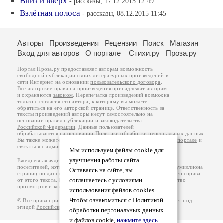
Вниз и вверх
- рассказы, 17.12.2015 12:49
Взлётная полоса
- рассказы, 08.12.2015 11:45
Авторы
Произведения
Рецензии
Поиск
Магазин
Вход для авторов
О портале
Стихи.ру
Проза.ру
Портал Проза.ру предоставляет авторам возможность
свободной публикации своих литературных произведений в
сети Интернет на основании
пользовательского договора
.
Все авторские права на произведения принадлежат авторам
и охраняются
законом
. Перепечатка произведений возможна
только с согласия его автора, к которому вы можете
обратиться на его авторской странице. Ответственность за
тексты произведений авторы несут самостоятельно на
основании
правил публикации
и
законодательства
Российской Федерации
. Данные пользователей
обрабатываются на основании
Политики обработки персональных данных
.
Вы также можете посмотреть более подробную
информацию о портале
и
связаться с администрацией
.
Мы используем файлы cookie для
улучшения работы сайта.
Ежедневная аудитория портала Проза.ру – порядка 100 тысяч
посетителей, которые в общей сумме просматривают более полумиллиона
Оставаясь на сайте, вы
страниц по данным счетчика посещаемости, который расположен справа
соглашаетесь с условиями
от этого текста. В каждой графе указано по две цифры: количество
просмотров и количество посетителей.
использования файлов cookies.
Чтобы ознакомиться с Политикой
© Все права принадлежат авторам, 2000-2026. Портал работает под
эгидой
Российского союза писателей
.
18+
обработки персональных данных
и файлов cookie,
нажмите здесь
.