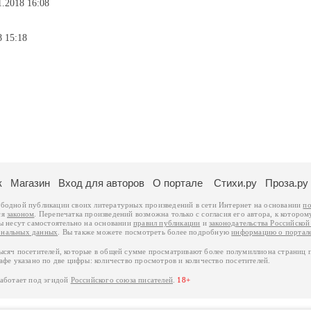
1.2018 16:08
8 15:18
к
Магазин
Вход для авторов
О портале
Стихи.ру
Проза.ру
ободной публикации своих литературных произведений в сети Интернет на основании
по
ся
законом
. Перепечатка произведений возможна только с согласия его автора, к котором
ры несут самостоятельно на основании
правил публикации
и
законодательства Российско
ональных данных
. Вы также можете посмотреть более подробную
информацию о портал
тысяч посетителей, которые в общей сумме просматривают более полумиллиона страниц 
афе указано по две цифры: количество просмотров и количество посетителей.
работает под эгидой
Российского союза писателей
.
18+