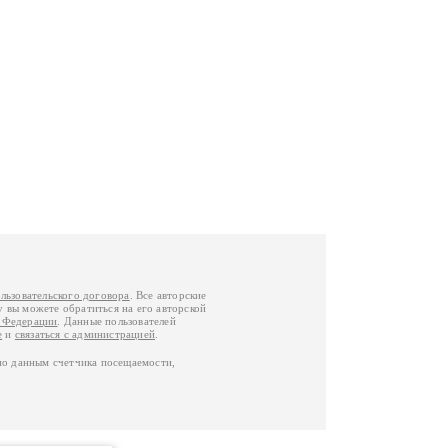
льзовательского договора
. Все авторские
у вы можете обратиться на его авторской
й Федерации
. Данные пользователей
е
и
связаться с администрацией
.
по данным счетчика посещаемости,