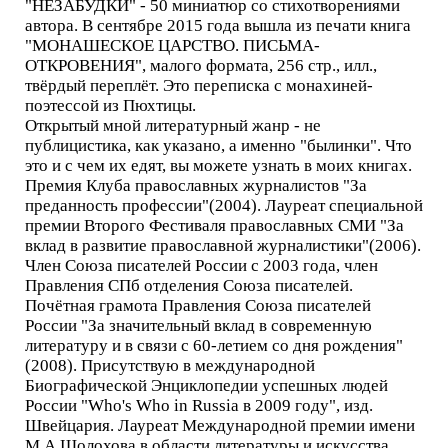
"НЕЗАБУДКИ" - 50 миниатюр со стихотворениями
автора. В сентябре 2015 года вышла из печати книга
"МОНАШЕСКОЕ ЦАРСТВО. ПИСЬМА-
ОТКРОВЕНИЯ", малого формата, 256 стр., илл.,
твёрдый переплёт. Это переписка с монахиней-
поэтессой из Пюхтицы.
Открытый мной литературный жанр - не
публицистика, как указано, а именно "былинки". Что
это и с чем их едят, вы можете узнать в моих книгах.
Премия Клуба православных журналистов "За
преданность профессии"(2004). Лауреат специальной
премии Второго Фестиваля православных СМИ "За
вклад в развитие православной журналистики"(2006).
Член Союза писателей России с 2003 года, член
Правления СПб отделения Союза писателей.
Почётная грамота Правления Союза писателей
России "За значительный вклад в современную
литературу и в связи с 60-летием со дня рождения"
(2008). Присутствую в международной
Биографической Энциклопедии успешных людей
России "Who's Who in Russia в 2009 году", изд.
Швейцария. Лауреат Международной премии имени
М.А.Шолохова в области литературы и искусства