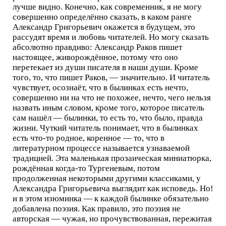
лучше видно. Конечно, как современник, я не могу
совершенно определённо сказать, в каком ранге
Александр Григорьевич окажется в будущем, это
рассудят время и любовь читателей. Но могу сказать
абсолютно правдиво: Александр Раков пишет
настоящее, живорождённое, потому что оно
перетекает из души писателя в наши души. Кроме
того, то, что пишет Раков, — значительно. И читатель
чувствует, осознаёт, что в былинках есть нечто,
совершенно ни на что не похожее, нечто, чего нельзя
назвать иным словом, кроме того, которое писатель
сам нашёл — былинки, то есть то, что было, правда
жизни. Чуткий читатель понимает, что в былинках
есть что-то родное, коренное — то, что в
литературном процессе называется узнаваемой
традицией. Эта маленькая прозаическая миниатюрка,
рождённая когда-то Тургеневым, потом
продолженная некоторыми другими классиками, у
Александра Григорьевича выглядит как исповедь. Но!
и в этом изюминка — к каждой былинке обязательно
добавлена поэзия. Как правило, это поэзия не
авторская — чужая, но прочувствованная, пережитая