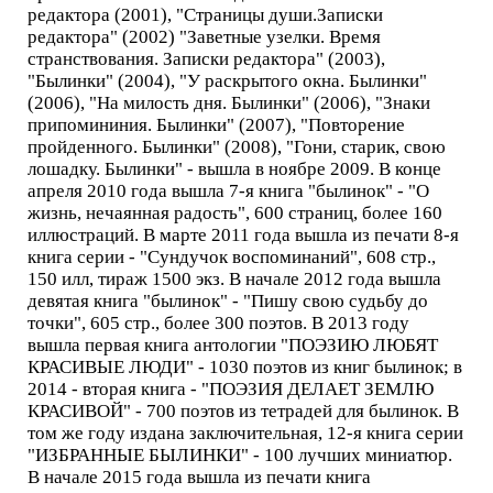
редактора (2001), "Страницы души.Записки
редактора" (2002) "Заветные узелки. Время
странствования. Записки редактора" (2003),
"Былинки" (2004), "У раскрытого окна. Былинки"
(2006), "На милость дня. Былинки" (2006), "Знаки
припомининия. Былинки" (2007), "Повторение
пройденного. Былинки" (2008), "Гони, старик, свою
лошадку. Былинки" - вышла в ноябре 2009. В конце
апреля 2010 года вышла 7-я книга "былинок" - "О
жизнь, нечаянная радость", 600 страниц, более 160
иллюстраций. В марте 2011 года вышла из печати 8-я
книга серии - "Сундучок воспоминаний", 608 стр.,
150 илл, тираж 1500 экз. В начале 2012 года вышла
девятая книга "былинок" - "Пишу свою судьбу до
точки", 605 стр., более 300 поэтов. В 2013 году
вышла первая книга антологии "ПОЭЗИЮ ЛЮБЯТ
КРАСИВЫЕ ЛЮДИ" - 1030 поэтов из книг былинок; в
2014 - вторая книга - "ПОЭЗИЯ ДЕЛАЕТ ЗЕМЛЮ
КРАСИВОЙ" - 700 поэтов из тетрадей для былинок. В
том же году издана заключительная, 12-я книга серии
"ИЗБРАННЫЕ БЫЛИНКИ" - 100 лучших миниатюр.
В начале 2015 года вышла из печати книга