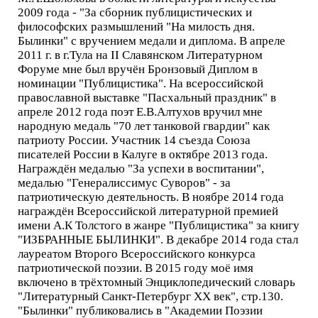
2009 года - "За сборник публицистических и
философских размышлений "На милость дня.
Былинки" с вручением медали и диплома. В апреле
2011 г. в г.Тула на II Славянском Литературном
Форуме мне был вручён Бронзовый Диплом в
номинации "Публицистика". На всероссийской
православной выставке "Пасхальный праздник" в
апреле 2012 года поэт Е.В.Алтухов вручил мне
народную медаль "70 лет танковой гвардии" как
патриоту России. Участник 14 съезда Союза
писателей России в Калуге в октябре 2013 года.
Награждён медалью "За успехи в воспитании",
медалью "Генералиссимус Суворов" - за
патриотическую деятельность. В ноябре 2014 года
награждён Всероссийской литературной премией
имени А.К Толстого в жанре "Публицистика" за книгу
"ИЗБРАННЫЕ БЫЛИНКИ". В декабре 2014 года стал
лауреатом Второго Всероссийского конкурса
патриотической поэзии. В 2015 году моё имя
включено в трёхтомный Энциклопедический словарь
"Литературный Санкт-Петербург XX век", стр.130.
"Былинки" публиковались в "Академии Поэзии