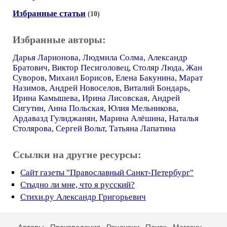
Избранные статьи
(10)
Избранные авторы:
Дарья Ларионова
,
Людмила Солма
,
Александр
Братович
,
Виктор Песиголовец
,
Столяр Люда
,
Жан
Суворов
,
Михаил Борисов
,
Елена Бакунина
,
Марат
Назимов
,
Андрей Новоселов
,
Виталий Бондарь
,
Ирина Камышева
,
Ирина Лисовская
,
Андрей
Сигутин
,
Анна Польская
,
Юлия Мельникова
,
Ардавазд Гулиджанян
,
Марина Алёшина
,
Наталья
Столярова
,
Сергей Вольт
,
Татьяна Лапатина
Ссылки на другие ресурсы:
Cайт газеты "Православный Санкт-Петербург"
Стыдно ли мне, что я русский?
Стихи.ру Александр Григорьевич