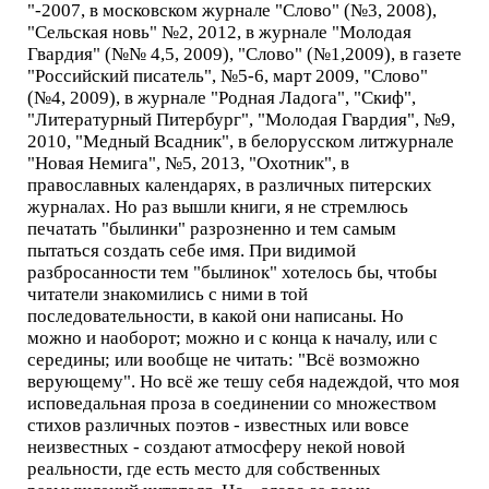
"-2007, в московском журнале "Слово" (№3, 2008),
"Сельская новь" №2, 2012, в журнале "Молодая
Гвардия" (№№ 4,5, 2009), "Слово" (№1,2009), в газете
"Российский писатель", №5-6, март 2009, "Слово"
(№4, 2009), в журнале "Родная Ладога", "Скиф",
"Литературный Питербург", "Молодая Гвардия", №9,
2010, "Медный Всадник", в белорусском литжурнале
"Новая Немига", №5, 2013, "Охотник", в
православных календарях, в различных питерских
журналах. Но раз вышли книги, я не стремлюсь
печатать "былинки" разрозненно и тем самым
пытаться создать себе имя. При видимой
разбросанности тем "былинок" хотелось бы, чтобы
читатели знакомились с ними в той
последовательности, в какой они написаны. Но
можно и наоборот; можно и с конца к началу, или с
середины; или вообще не читать: "Всё возможно
верующему". Но всё же тешу себя надеждой, что моя
исповедальная проза в соединении со множеством
стихов различных поэтов - известных или вовсе
неизвестных - создают атмосферу некой новой
реальности, где есть место для собственных