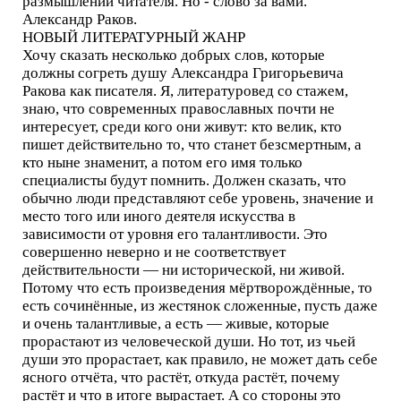
размышлений читателя. Но - слово за вами.
Александр Раков.
НОВЫЙ ЛИТЕРАТУРНЫЙ ЖАНР
Хочу сказать несколько добрых слов, которые
должны согреть душу Александра Григорьевича
Ракова как писателя. Я, литературовед со стажем,
знаю, что современных православных почти не
интересует, среди кого они живут: кто велик, кто
пишет действительно то, что станет безсмертным, а
кто ныне знаменит, а потом его имя только
специалисты будут помнить. Должен сказать, что
обычно люди представляют себе уровень, значение и
место того или иного деятеля искусства в
зависимости от уровня его талантливости. Это
совершенно неверно и не соответствует
действительности — ни исторической, ни живой.
Потому что есть произведения мёртворождённые, то
есть сочинённые, из жестянок сложенные, пусть даже
и очень талантливые, а есть — живые, которые
прорастают из человеческой души. Но тот, из чьей
души это прорастает, как правило, не может дать себе
ясного отчёта, что растёт, откуда растёт, почему
растёт и что в итоге вырастает. А со стороны это