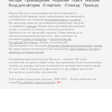
Авторы
Произведения
Рецензии
Поиск
Магазин
Вход для авторов
О портале
Стихи.ру
Проза.ру
Портал Проза.ру предоставляет авторам возможность
свободной публикации своих литературных произведений в
сети Интернет на основании
пользовательского договора
.
Все авторские права на произведения принадлежат авторам
и охраняются
законом
. Перепечатка произведений возможна
только с согласия его автора, к которому вы можете
обратиться на его авторской странице. Ответственность за
тексты произведений авторы несут самостоятельно на
основании
правил публикации
и
законодательства
Российской Федерации
. Данные пользователей
обрабатываются на основании
Политики обработки персональных данных
.
Вы также можете посмотреть более подробную
информацию о портале
и
связаться с администрацией
.
Ежедневная аудитория портала Проза.ру – порядка 100 тысяч
посетителей, которые в общей сумме просматривают более полумиллиона
страниц по данным счетчика посещаемости, который расположен справа
от этого текста. В каждой графе указано по две цифры: количество
просмотров и количество посетителей.
© Все права принадлежат авторам, 2000-2026. Портал работает под
эгидой
Российского союза писателей
.
18+