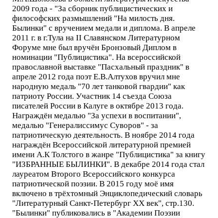
2009 года - "За сборник публицистических и
философских размышлений "На милость дня.
Былинки" с вручением медали и диплома. В апреле
2011 г. в г.Тула на II Славянском Литературном
Форуме мне был вручён Бронзовый Диплом в
номинации "Публицистика". На всероссийской
православной выставке "Пасхальный праздник" в
апреле 2012 года поэт Е.В.Алтухов вручил мне
народную медаль "70 лет танковой гвардии" как
патриоту России. Участник 14 съезда Союза
писателей России в Калуге в октябре 2013 года.
Награждён медалью "За успехи в воспитании",
медалью "Генералиссимус Суворов" - за
патриотическую деятельность. В ноябре 2014 года
награждён Всероссийской литературной премией
имени А.К Толстого в жанре "Публицистика" за книгу
"ИЗБРАННЫЕ БЫЛИНКИ". В декабре 2014 года стал
лауреатом Второго Всероссийского конкурса
патриотической поэзии. В 2015 году моё имя
включено в трёхтомный Энциклопедический словарь
"Литературный Санкт-Петербург XX век", стр.130.
"Былинки" публиковались в "Академии Поэзии