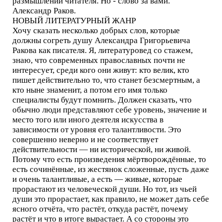
размышлений читателя. Но - слово за вами.
Александр Раков.
НОВЫЙ ЛИТЕРАТУРНЫЙ ЖАНР
Хочу сказать несколько добрых слов, которые
должны согреть душу Александра Григорьевича
Ракова как писателя. Я, литературовед со стажем,
знаю, что современных православных почти не
интересует, среди кого они живут: кто велик, кто
пишет действительно то, что станет безсмертным, а
кто ныне знаменит, а потом его имя только
специалисты будут помнить. Должен сказать, что
обычно люди представляют себе уровень, значение и
место того или иного деятеля искусства в
зависимости от уровня его талантливости. Это
совершенно неверно и не соответствует
действительности — ни исторической, ни живой.
Потому что есть произведения мёртворождённые, то
есть сочинённые, из жестянок сложенные, пусть даже
и очень талантливые, а есть — живые, которые
прорастают из человеческой души. Но тот, из чьей
души это прорастает, как правило, не может дать себе
ясного отчёта, что растёт, откуда растёт, почему
растёт и что в итоге вырастает. А со стороны это