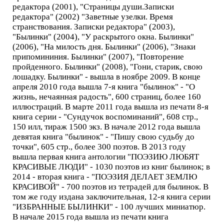
редактора (2001), "Страницы души.Записки
редактора" (2002) "Заветные узелки. Время
странствования. Записки редактора" (2003),
"Былинки" (2004), "У раскрытого окна. Былинки"
(2006), "На милость дня. Былинки" (2006), "Знаки
припомининия. Былинки" (2007), "Повторение
пройденного. Былинки" (2008), "Гони, старик, свою
лошадку. Былинки" - вышла в ноябре 2009. В конце
апреля 2010 года вышла 7-я книга "былинок" - "О
жизнь, нечаянная радость", 600 страниц, более 160
иллюстраций. В марте 2011 года вышла из печати 8-я
книга серии - "Сундучок воспоминаний", 608 стр.,
150 илл, тираж 1500 экз. В начале 2012 года вышла
девятая книга "былинок" - "Пишу свою судьбу до
точки", 605 стр., более 300 поэтов. В 2013 году
вышла первая книга антологии "ПОЭЗИЮ ЛЮБЯТ
КРАСИВЫЕ ЛЮДИ" - 1030 поэтов из книг былинок; в
2014 - вторая книга - "ПОЭЗИЯ ДЕЛАЕТ ЗЕМЛЮ
КРАСИВОЙ" - 700 поэтов из тетрадей для былинок. В
том же году издана заключительная, 12-я книга серии
"ИЗБРАННЫЕ БЫЛИНКИ" - 100 лучших миниатюр.
В начале 2015 года вышла из печати книга