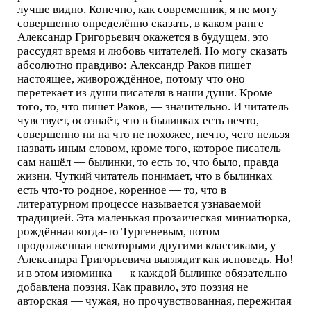
лучше видно. Конечно, как современник, я не могу
совершенно определённо сказать, в каком ранге
Александр Григорьевич окажется в будущем, это
рассудят время и любовь читателей. Но могу сказать
абсолютно правдиво: Александр Раков пишет
настоящее, живорождённое, потому что оно
перетекает из души писателя в наши души. Кроме
того, то, что пишет Раков, — значительно. И читатель
чувствует, осознаёт, что в былинках есть нечто,
совершенно ни на что не похожее, нечто, чего нельзя
назвать иным словом, кроме того, которое писатель
сам нашёл — былинки, то есть то, что было, правда
жизни. Чуткий читатель понимает, что в былинках
есть что-то родное, коренное — то, что в
литературном процессе называется узнаваемой
традицией. Эта маленькая прозаическая миниатюрка,
рождённая когда-то Тургеневым, потом
продолженная некоторыми другими классиками, у
Александра Григорьевича выглядит как исповедь. Но!
и в этом изюминка — к каждой былинке обязательно
добавлена поэзия. Как правило, это поэзия не
авторская — чужая, но прочувствованная, пережитая