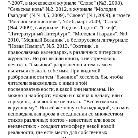
"-2007, в московском журнале "Слово" (№3, 2008),
"Сельская новь" №2, 2012, в журнале "Молодая
Гвардия" (№№ 4,5, 2009), "Слово" (№1,2009), в газете
"Российский писатель", №5-6, март 2009, "Слово"
(№4, 2009), в журнале "Родная Ладога", "Скиф",
"Литературный Питербург", "Молодая Гвардия", №9,
2010, "Медный Всадник", в белорусском литжурнале
"Новая Немига", №5, 2013, "Охотник", в
православных календарях, в различных питерских
журналах. Но раз вышли книги, я не стремлюсь
печатать "былинки" разрозненно и тем самым
пытаться создать себе имя. При видимой
разбросанности тем "былинок" хотелось бы, чтобы
читатели знакомились с ними в той
последовательности, в какой они написаны. Но
можно и наоборот; можно и с конца к началу, или с
середины; или вообще не читать: "Всё возможно
верующему". Но всё же тешу себя надеждой, что моя
исповедальная проза в соединении со множеством
стихов различных поэтов - известных или вовсе
неизвестных - создают атмосферу некой новой
реальности, где есть место для собственных