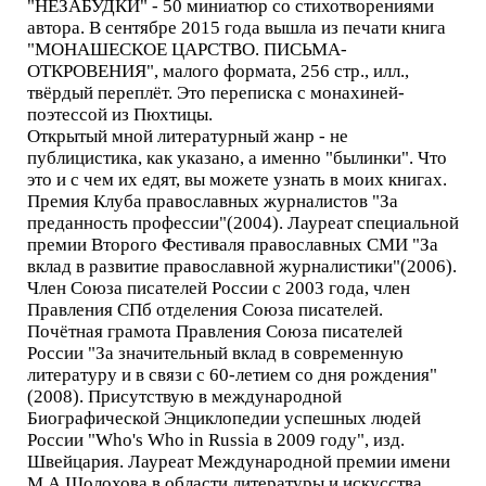
"НЕЗАБУДКИ" - 50 миниатюр со стихотворениями
автора. В сентябре 2015 года вышла из печати книга
"МОНАШЕСКОЕ ЦАРСТВО. ПИСЬМА-
ОТКРОВЕНИЯ", малого формата, 256 стр., илл.,
твёрдый переплёт. Это переписка с монахиней-
поэтессой из Пюхтицы.
Открытый мной литературный жанр - не
публицистика, как указано, а именно "былинки". Что
это и с чем их едят, вы можете узнать в моих книгах.
Премия Клуба православных журналистов "За
преданность профессии"(2004). Лауреат специальной
премии Второго Фестиваля православных СМИ "За
вклад в развитие православной журналистики"(2006).
Член Союза писателей России с 2003 года, член
Правления СПб отделения Союза писателей.
Почётная грамота Правления Союза писателей
России "За значительный вклад в современную
литературу и в связи с 60-летием со дня рождения"
(2008). Присутствую в международной
Биографической Энциклопедии успешных людей
России "Who's Who in Russia в 2009 году", изд.
Швейцария. Лауреат Международной премии имени
М.А.Шолохова в области литературы и искусства