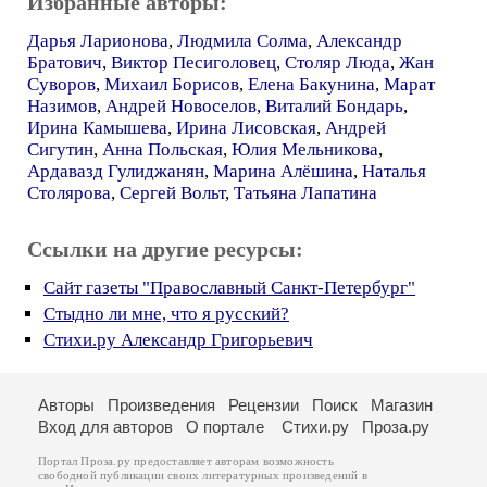
Избранные авторы:
Дарья Ларионова
,
Людмила Солма
,
Александр
Братович
,
Виктор Песиголовец
,
Столяр Люда
,
Жан
Суворов
,
Михаил Борисов
,
Елена Бакунина
,
Марат
Назимов
,
Андрей Новоселов
,
Виталий Бондарь
,
Ирина Камышева
,
Ирина Лисовская
,
Андрей
Сигутин
,
Анна Польская
,
Юлия Мельникова
,
Ардавазд Гулиджанян
,
Марина Алёшина
,
Наталья
Столярова
,
Сергей Вольт
,
Татьяна Лапатина
Ссылки на другие ресурсы:
Cайт газеты "Православный Санкт-Петербург"
Стыдно ли мне, что я русский?
Стихи.ру Александр Григорьевич
Авторы
Произведения
Рецензии
Поиск
Магазин
Вход для авторов
О портале
Стихи.ру
Проза.ру
Портал Проза.ру предоставляет авторам возможность
свободной публикации своих литературных произведений в