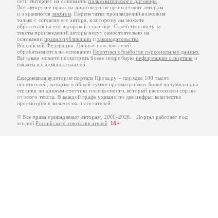
сети Интернет на основании
пользовательского договора
.
Все авторские права на произведения принадлежат авторам
и охраняются
законом
. Перепечатка произведений возможна
только с согласия его автора, к которому вы можете
обратиться на его авторской странице. Ответственность за
тексты произведений авторы несут самостоятельно на
основании
правил публикации
и
законодательства
Российской Федерации
. Данные пользователей
обрабатываются на основании
Политики обработки персональных данных
.
Вы также можете посмотреть более подробную
информацию о портале
и
связаться с администрацией
.
Ежедневная аудитория портала Проза.ру – порядка 100 тысяч
посетителей, которые в общей сумме просматривают более полумиллиона
страниц по данным счетчика посещаемости, который расположен справа
от этого текста. В каждой графе указано по две цифры: количество
просмотров и количество посетителей.
© Все права принадлежат авторам, 2000-2026. Портал работает под
эгидой
Российского союза писателей
.
18+