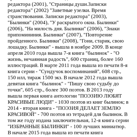
редактора (2001), "Страницы души.Записки
редактора" (2002) "Заветные узелки. Время
странствования. Записки редактора" (2003),
"Былинки" (2004), "У раскрытого окна. Былинки"
(2006), "На милость дня. Былинки" (2006), "Знаки
припомининия. Былинки" (2007), "Повторение
пройденного. Былинки" (2008), "Гони, старик, свою
лошадку. Былинки" - вышла в ноябре 2009. В конце
апреля 2010 года вышла 7-я книга "былинок" - "О
жизнь, нечаянная радость", 600 страниц, более 160
иллюстраций. В марте 2011 года вышла из печати 8-я
книга серии - "Сундучок воспоминаний", 608 стр.,
150 илл, тираж 1500 экз. В начале 2012 года вышла
девятая книга "былинок" - "Пишу свою судьбу до
точки", 605 стр., более 300 поэтов. В 2013 году
вышла первая книга антологии "ПОЭЗИЮ ЛЮБЯТ
КРАСИВЫЕ ЛЮДИ" - 1030 поэтов из книг былинок; в
2014 - вторая книга - "ПОЭЗИЯ ДЕЛАЕТ ЗЕМЛЮ
КРАСИВОЙ" - 700 поэтов из тетрадей для былинок. В
том же году издана заключительная, 12-я книга серии
"ИЗБРАННЫЕ БЫЛИНКИ" - 100 лучших миниатюр.
В начале 2015 года вышла из печати книга