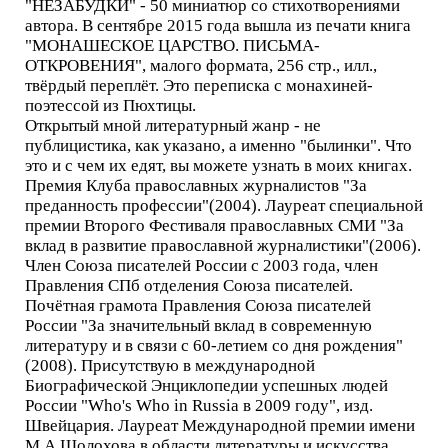
"НЕЗАБУДКИ" - 50 миниатюр со стихотворениями
автора. В сентябре 2015 года вышла из печати книга
"МОНАШЕСКОЕ ЦАРСТВО. ПИСЬМА-
ОТКРОВЕНИЯ", малого формата, 256 стр., илл.,
твёрдый переплёт. Это переписка с монахиней-
поэтессой из Пюхтицы.
Открытый мной литературный жанр - не
публицистика, как указано, а именно "былинки". Что
это и с чем их едят, вы можете узнать в моих книгах.
Премия Клуба православных журналистов "За
преданность профессии"(2004). Лауреат специальной
премии Второго Фестиваля православных СМИ "За
вклад в развитие православной журналистики"(2006).
Член Союза писателей России с 2003 года, член
Правления СПб отделения Союза писателей.
Почётная грамота Правления Союза писателей
России "За значительный вклад в современную
литературу и в связи с 60-летием со дня рождения"
(2008). Присутствую в международной
Биографической Энциклопедии успешных людей
России "Who's Who in Russia в 2009 году", изд.
Швейцария. Лауреат Международной премии имени
М.А.Шолохова в области литературы и искусства