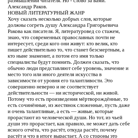
размышлений читателя. Но - слово за вами.
Александр Раков.
НОВЫЙ ЛИТЕРАТУРНЫЙ ЖАНР
Хочу сказать несколько добрых слов, которые
должны согреть душу Александра Григорьевича
Ракова как писателя. Я, литературовед со стажем,
знаю, что современных православных почти не
интересует, среди кого они живут: кто велик, кто
пишет действительно то, что станет безсмертным, а
кто ныне знаменит, а потом его имя только
специалисты будут помнить. Должен сказать, что
обычно люди представляют себе уровень, значение и
место того или иного деятеля искусства в
зависимости от уровня его талантливости. Это
совершенно неверно и не соответствует
действительности — ни исторической, ни живой.
Потому что есть произведения мёртворождённые, то
есть сочинённые, из жестянок сложенные, пусть даже
и очень талантливые, а есть — живые, которые
прорастают из человеческой души. Но тот, из чьей
души это прорастает, как правило, не может дать себе
ясного отчёта, что растёт, откуда растёт, почему
растёт и что в итоге вырастает. А со стороны это