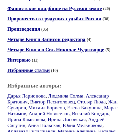
Фашистское кладбище на Русской земле
(20)
Пророчества о грядущих судьбах России
(38)
Произведения
(35)
Четыре Книги Записок редактора
(4)
Четыре Книги о Свт. Николае Чудотворце
(5)
Интервью
(11)
Избранные статьи
(10)
Избранные авторы:
Дарья Ларионова
,
Людмила Солма
,
Александр
Братович
,
Виктор Песиголовец
,
Столяр Люда
,
Жан
Суворов
,
Михаил Борисов
,
Елена Бакунина
,
Марат
Назимов
,
Андрей Новоселов
,
Виталий Бондарь
,
Ирина Камышева
,
Ирина Лисовская
,
Андрей
Сигутин
,
Анна Польская
,
Юлия Мельникова
,
Ардавазд Гулиджанян
,
Марина Алёшина
,
Наталья