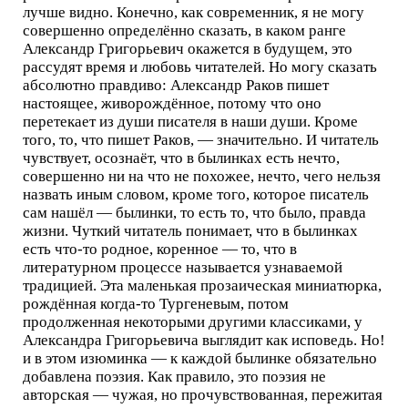
лучше видно. Конечно, как современник, я не могу
совершенно определённо сказать, в каком ранге
Александр Григорьевич окажется в будущем, это
рассудят время и любовь читателей. Но могу сказать
абсолютно правдиво: Александр Раков пишет
настоящее, живорождённое, потому что оно
перетекает из души писателя в наши души. Кроме
того, то, что пишет Раков, — значительно. И читатель
чувствует, осознаёт, что в былинках есть нечто,
совершенно ни на что не похожее, нечто, чего нельзя
назвать иным словом, кроме того, которое писатель
сам нашёл — былинки, то есть то, что было, правда
жизни. Чуткий читатель понимает, что в былинках
есть что-то родное, коренное — то, что в
литературном процессе называется узнаваемой
традицией. Эта маленькая прозаическая миниатюрка,
рождённая когда-то Тургеневым, потом
продолженная некоторыми другими классиками, у
Александра Григорьевича выглядит как исповедь. Но!
и в этом изюминка — к каждой былинке обязательно
добавлена поэзия. Как правило, это поэзия не
авторская — чужая, но прочувствованная, пережитая