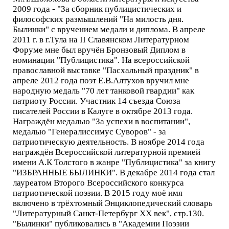
2009 года - "За сборник публицистических и
философских размышлений "На милость дня.
Былинки" с вручением медали и диплома. В апреле
2011 г. в г.Тула на II Славянском Литературном
Форуме мне был вручён Бронзовый Диплом в
номинации "Публицистика". На всероссийской
православной выставке "Пасхальный праздник" в
апреле 2012 года поэт Е.В.Алтухов вручил мне
народную медаль "70 лет танковой гвардии" как
патриоту России. Участник 14 съезда Союза
писателей России в Калуге в октябре 2013 года.
Награждён медалью "За успехи в воспитании",
медалью "Генералиссимус Суворов" - за
патриотическую деятельность. В ноябре 2014 года
награждён Всероссийской литературной премией
имени А.К Толстого в жанре "Публицистика" за книгу
"ИЗБРАННЫЕ БЫЛИНКИ". В декабре 2014 года стал
лауреатом Второго Всероссийского конкурса
патриотической поэзии. В 2015 году моё имя
включено в трёхтомный Энциклопедический словарь
"Литературный Санкт-Петербург XX век", стр.130.
"Былинки" публиковались в "Академии Поэзии