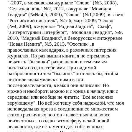
"-2007, в московском журнале "Слово" (№3, 2008),
"Сельская новь" №2, 2012, в журнале "Молодая
Гвардия" (№№ 4,5, 2009), "Слово" (№1,2009), в газете
"Российский писатель", №5-6, март 2009, "Слово"
(№4, 2009), в журнале "Родная Ладога", "Скиф",
"Литературный Питербург", "Молодая Гвардия", №9,
2010, "Медный Всадник", в белорусском литжурнале
"Новая Немига", №5, 2013, "Охотник", в
православных календарях, в различных питерских
журналах. Но раз вышли книги, я не стремлюсь
печатать "былинки" разрозненно и тем самым
пытаться создать себе имя. При видимой
разбросанности тем "былинок" хотелось бы, чтобы
читатели знакомились с ними в той
последовательности, в какой они написаны. Но
можно и наоборот; можно и с конца к началу, или с
середины; или вообще не читать: "Всё возможно
верующему". Но всё же тешу себя надеждой, что моя
исповедальная проза в соединении со множеством
стихов различных поэтов - известных или вовсе
неизвестных - создают атмосферу некой новой
реальности, где есть место для собственных