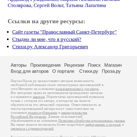
Столярова
,
Сергей Вольт
,
Татьяна Лапатина
Ссылки на другие ресурсы:
Cайт газеты "Православный Санкт-Петербург"
Стыдно ли мне, что я русский?
Стихи.ру Александр Григорьевич
Авторы
Произведения
Рецензии
Поиск
Магазин
Вход для авторов
О портале
Стихи.ру
Проза.ру
Портал Проза.ру предоставляет авторам возможность
свободной публикации своих литературных произведений в
сети Интернет на основании
пользовательского договора
.
Все авторские права на произведения принадлежат авторам
и охраняются
законом
. Перепечатка произведений возможна
только с согласия его автора, к которому вы можете
обратиться на его авторской странице. Ответственность за
тексты произведений авторы несут самостоятельно на
основании
правил публикации
и
законодательства
Российской Федерации
. Данные пользователей
обрабатываются на основании
Политики обработки персональных данных
.
Вы также можете посмотреть более подробную
информацию о портале
и
связаться с администрацией
.