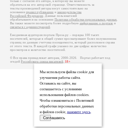
только с согласия его автора, к которому вы можете
обратиться на его авторской странице. Ответственность за
тексты произведений авторы несут самостоятельно на
основании
правил публикации
и
законодательства
Российской Федерации
. Данные пользователей
обрабатываются на основании
Политики обработки персональных данных
.
Вы также можете посмотреть более подробную
информацию о портале
и
связаться с администрацией
.
Ежедневная аудитория портала Проза.ру – порядка 100 тысяч
посетителей, которые в общей сумме просматривают более полумиллиона
страниц по данным счетчика посещаемости, который расположен справа
от этого текста. В каждой графе указано по две цифры: количество
просмотров и количество посетителей.
© Все права принадлежат авторам, 2000-2026. Портал работает под
эгидой
Российского союза писателей
.
18+
Мы используем файлы cookie для
улучшения работы сайта.
Оставаясь на сайте, вы
соглашаетесь с условиями
использования файлов cookies.
Чтобы ознакомиться с Политикой
обработки персональных данных
и файлов cookie,
нажмите здесь
.
Соглашаюсь