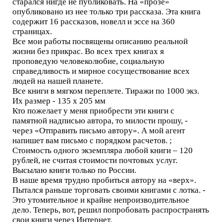
старался нигде не публиковать. На «прозе»
опубликовано из нее только три рассказа. Эта книга
содержит 16 рассказов, новелл и эссе на 360
страницах.
Все мои работы посвящены описанию реальной
жизни без прикрас. Во всех трех книгах я
проповедую человеколюбие, социальную
справедливость и мирное сосуществование всех
людей на нашей планете.
Все книги в мягком переплете. Тиражи по 1000 экз.
Их размер - 135 х 205 мм
Кто пожелает у меня приобрести эти книги с
памятной надписью автора, то милости прошу, -
через «Отправить письмо автору». А мой агент
напишет вам письмо с порядком расчетов. ;
Стоимость одного экземпляра любой книги – 120
рублей, не считая стоимости почтовых услуг.
Высылаю книги только по России.
В наше время трудно пробиться автору на «верх».
Пытался раньше торговать своими книгами с лотка. -
Это утомительное и крайне непроизводительное
дело. Теперь, вот, решил попробовать распространять
свои книги через Интернет.