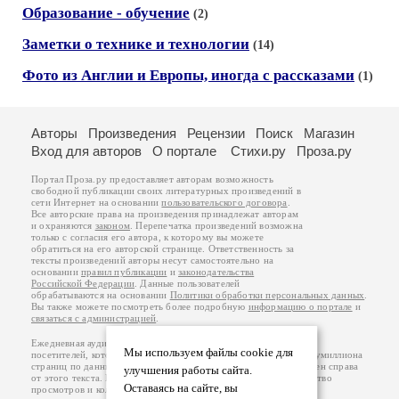
Образование - обучение
(2)
Заметки о технике и технологии
(14)
Фото из Англии и Европы, иногда с рассказами
(1)
Авторы
Произведения
Рецензии
Поиск
Магазин
Вход для авторов
О портале
Стихи.ру
Проза.ру
Портал Проза.ру предоставляет авторам возможность
свободной публикации своих литературных произведений в
сети Интернет на основании
пользовательского договора
.
Все авторские права на произведения принадлежат авторам
и охраняются
законом
. Перепечатка произведений возможна
только с согласия его автора, к которому вы можете
обратиться на его авторской странице. Ответственность за
тексты произведений авторы несут самостоятельно на
основании
правил публикации
и
законодательства
Российской Федерации
. Данные пользователей
обрабатываются на основании
Политики обработки персональных данных
.
Вы также можете посмотреть более подробную
информацию о портале
и
связаться с администрацией
.
Ежедневная аудитория портала Проза.ру – порядка 100 тысяч
Мы используем файлы cookie для
посетителей, которые в общей сумме просматривают более полумиллиона
страниц по данным счетчика посещаемости, который расположен справа
улучшения работы сайта.
от этого текста. В каждой графе указано по две цифры: количество
Оставаясь на сайте, вы
просмотров и количество посетителей.