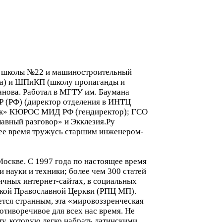
ней школы №22 и машиностроительный
ка) и ШПиКП (школу пропаганды и
нова. Работал в МГТУ им. Баумана
Р (РФ) (директор отделения в ИНТЦ
ток» КЮРОС МИД РФ (гендиректор); ГСО
лавный разговор» и Экклезия.Ру
щее время тружусь старшим инженером-
 Москве. С 1997 года по настоящее время
и науки и техники; более чем 300 статей
ичных интернет-сайтах, в социальных
ской Православной Церкви (РПЦ МП).
тся странным, эта «мировоззренческая
отиворечивое для всех нас время. Не
у, которую легко набрать латинскими