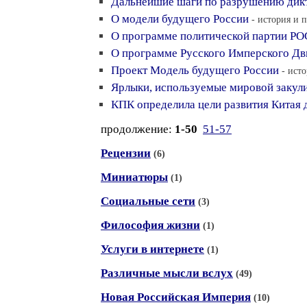
Дальнейшие шаги по разрушению дик
О модели будущего России
- история и 
О программе политической партии РО
О программе Русского Имперского Д
Проект Модель будущего России
- ист
Ярлыки, используемые мировой закули
КПК определила цели развития Китая 
продолжение:
1-50
51-57
Рецензии
(6)
Миниатюры
(1)
Социальные сети
(3)
Философия жизни
(1)
Услуги в интернете
(1)
Различные мысли вслух
(49)
Новая Российская Империя
(10)