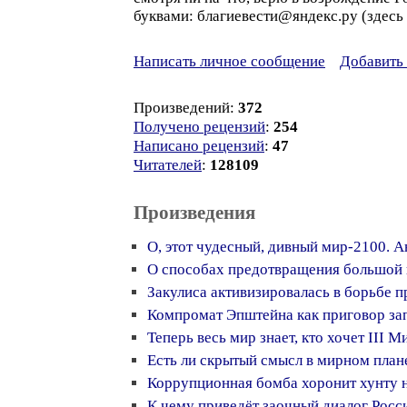
буквами: благиевести@яндекс.ру (здесь 
Написать личное сообщение
Добавить 
Произведений:
372
Получено рецензий
:
254
Написано рецензий
:
47
Читателей
:
128109
Произведения
О, этот чудесный, дивный мир-2100. 
О способах предотвращения большой
Закулиса активизировалась в борьбе п
Компромат Эпштейна как приговор зап
Теперь весь мир знает, кто хочет III 
Есть ли скрытый смысл в мирном план
Коррупционная бомба хоронит хунту 
К чему приведёт заочный диалог Росс