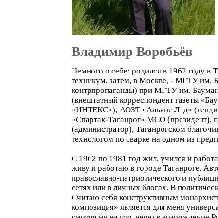
Владимир Воробьёв
Немного о себе: родился в 1962 году в
техникум, затем, в Москве, - МГТУ им
контрпропаганды) при МГТУ им. Бауман
(внештатный корреспондент газеты «Ба
«ИНТЕКС»); АОЗТ «Альянс Лтд» (генди
«Спартак-Таганрог» МСО (президент), га
(администратор), Таганрогском благочи
технологом по сварке на одном из предп
С 1962 по 1981 год жил, учился и работа
живу и работаю в городе Таганроге. Авто
православно-патриотического и публици
сетях или в личных блогах. В политиче
Считаю себя конструктивным монархисто
композиция» является для меня универса
смотря ни на что, верю в возрождение 