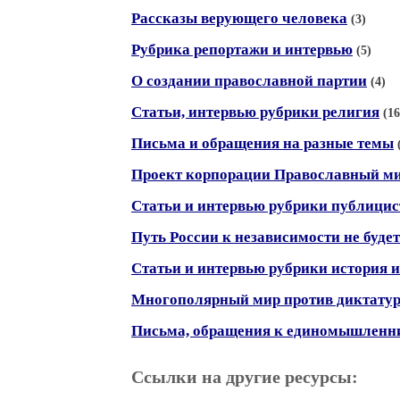
Рассказы верующего человека
(3)
Рубрика репортажи и интервью
(5)
О создании православной партии
(4)
Статьи, интервью рубрики религия
(16
Письма и обращения на разные темы
Проект корпорации Православный м
Статьи и интервью рубрики публици
Путь России к независимости не буде
Статьи и интервью рубрики история 
Многополярный мир против диктату
Письма, обращения к единомышленн
Ссылки на другие ресурсы: