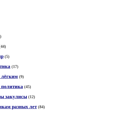
)
(44)
ир
(5)
стика
(17)
т лёгким
(9)
и политика
(45)
ры закулисы
(12)
икам разных лет
(84)