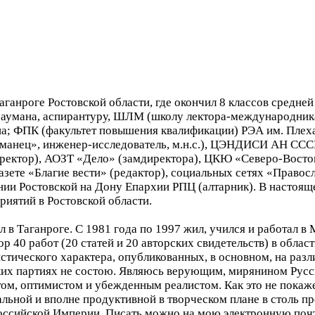
 Таганроге Ростовской области, где окончил 8 классов сред
. Баумана, аспирантуру, ШЛМ (школу лектора-международни
а; ФПК (факультет повышения квалификации) РЭА им. Плеха
уманец», инженер-исследователь, м.н.с.), ЦЭНДИСИ АН ССС
ректор), АОЗТ «Дело» (замдиректора), ЦКЮ «Северо-Вос
зете «Благие вести» (редактор), социальных сетях «Правос
нии Ростовской на Дону Епархии РПЦ (алтарник). В настоя
риятий в Ростовской области.
л в Таганроге. С 1981 года по 1997 жил, учился и работал в
р 40 работ (20 статей и 20 авторских свидетельств) в област
стического характера, опубликованных, в основном, на разл
ских партиях не состою. Являюсь верующим, мирянином Рус
м, оптимистом и убежденным реалистом. Как это не покаже
льной и вполне продуктивной в творческом плане в столь пр
Российской Империи. Писать можно на мою электронную почт