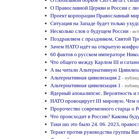
О глобальной борьбе Сил Света с сил
О Православной Церкви и России с л
Проект корпорации Православный ми
Ситуация на Западе будет только ухуд
Несколько слов о будущем России
- ис
Поздравляем с праздником, Святой Тр
Зачем НАТО идёт на открытую конфро
60 фактов о русском императоре Никол
Что общего между Карлом III и сатан
А вы читали Альтернативную Цивили
Альтернативная цивилизация 2
- публиц
Альтернативная цивилизация 1
- публиц
Ядерный апокалипсис. Вероятность и
НАТО провоцирует III мировую. Чем о
Пророчество современного старца о Р
Что происходит в России? Каковы буд
Таки шо это было 24. 06. 2023, правос
Теракт против руководства группы Ва