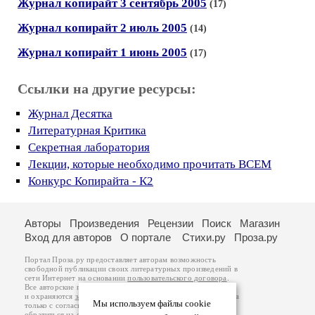
Журнал копирайт 3 сентябрь 2005
(17)
Журнал копирайт 2 июль 2005
(14)
Журнал копирайт 1 июнь 2005
(17)
Ссылки на другие ресурсы:
Журнал Десятка
Литературная Критика
Секретная лаборатория
Лекции, которые необходимо прочитать ВСЕМ
Конкурс Копирайта - К2
Авторы
Произведения
Рецензии
Поиск
Магазин
Вход для авторов
О портале
Стихи.ру
Проза.ру
Портал Проза.ру предоставляет авторам возможность
свободной публикации своих литературных произведений в
сети Интернет на основании
пользовательского договора
.
Все авторские права на произведения принадлежат авторам
и охраняются
законом
. Перепечатка произведений возможна
Мы используем файлы cookie
только с согласия его автора, к которому вы можете
обратиться на его авторской странице. Ответственность за