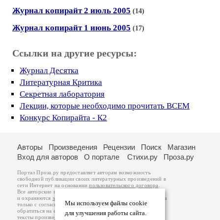
Журнал копирайт 2 июль 2005
(14)
Журнал копирайт 1 июнь 2005
(17)
Ссылки на другие ресурсы:
Журнал Десятка
Литературная Критика
Секретная лаборатория
Лекции, которые необходимо прочитать ВСЕМ
Конкурс Копирайта - К2
Авторы
Произведения
Рецензии
Поиск
Магазин
Вход для авторов
О портале
Стихи.ру
Проза.ру
Портал Проза.ру предоставляет авторам возможность
свободной публикации своих литературных произведений в
сети Интернет на основании
пользовательского договора
.
Все авторские права на произведения принадлежат авторам
и охраняются
законом
. Перепечатка произведений возможна
Мы используем файлы cookie
только с согласия его автора, к которому вы можете
обратиться на его авторской странице. Ответственность за
для улучшения работы сайта.
тексты произведений авторы несут самостоятельно на