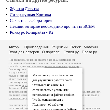
Ссылки на другие ресурсы:
Журнал Десятка
Литературная Критика
Секретная лаборатория
Лекции, которые необходимо прочитать ВСЕМ
Конкурс Копирайта - К2
Авторы
Произведения
Рецензии
Поиск
Магазин
Вход для авторов
О портале
Стихи.ру
Проза.ру
Портал Проза.ру предоставляет авторам возможность
свободной публикации своих литературных произведений в
сети Интернет на основании
пользовательского договора
.
Все авторские права на произведения принадлежат авторам
и охраняются
законом
. Перепечатка произведений возможна
Мы используем файлы cookie
только с согласия его автора, к которому вы можете
обратиться на его авторской странице. Ответственность за
для улучшения работы сайта.
тексты произведений авторы несут самостоятельно на
Оставаясь на сайте, вы
основании
правил публикации
и
законодательства
Российской Федерации
. Данные пользователей
соглашаетесь с условиями
обрабатываются на основании
Политики обработки персональных данных
.
использования файлов cookies.
Вы также можете посмотреть более подробную
информацию о портале
и
связаться с администрацией
.
Чтобы ознакомиться с
Политикой обработки
Ежедневная аудитория портала Проза.ру – порядка 100 тысяч
посетителей, которые в общей сумме просматривают более полумиллиона
персональных данных и файлов