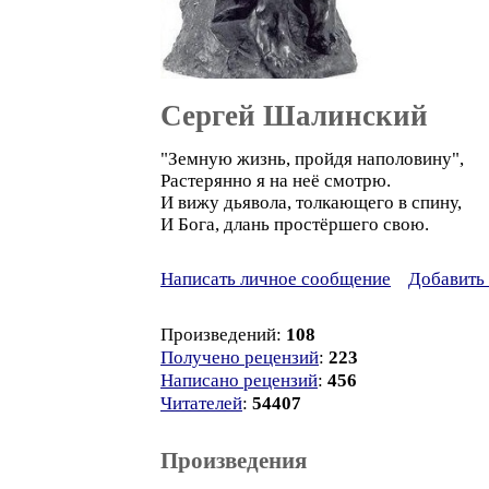
Сергей Шалинский
"Земную жизнь, пройдя наполовину",
Растерянно я на неё смотрю.
И вижу дьявола, толкающего в спину,
И Бога, длань простёршего свою.
Написать личное сообщение
Добавить 
Произведений:
108
Получено рецензий
:
223
Написано рецензий
:
456
Читателей
:
54407
Произведения