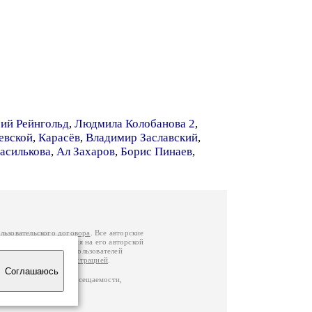
ий Рейнгольд
,
Людмила Колобанова 2
,
евской
,
Карасёв
,
Владимир Заславский
,
асилькова
,
Ал Захаров
,
Борис Пинаев
,
льзовательского договора
. Все авторские
у вы можете обратиться на его авторской
й Федерации
. Данные пользователей
е
и
связаться с администрацией
.
Соглашаюсь
по данным счетчика посещаемости,