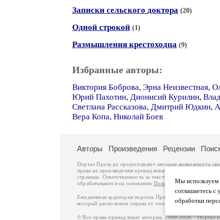
Записки сельского доктора
(20)
Одной строкой
(1)
Размышления крестоходца
(9)
Избранные авторы:
Виктория Боброва
,
Эрна Неизвестная
,
О
Юрий Пахотин
,
Дионисий Курилин
,
Вла
Светлана Рассказова
,
Дмитрий Юдкин
,
А
Вера Копа
,
Николай Боев
Авторы
Произведения
Рецензии
Поис
Портал Проза.ру предоставляет авторам возможность св
права на произведения принадлежат авторам и охраняют
странице. Ответственность за тексты произведений авто
Мы используем ф
обрабатываются на основании
Политики обработки перс
соглашаетесь с 
Ежедневная аудитория портала Проза.ру – порядка 100 
обработки перс
который расположен справа от этого текста. В каждой гр
© Все права принадлежат авторам, 2000-2026. Портал 