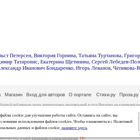
льст Петерсен
,
Виктория Горнина
,
Татьяна Туртанова
,
Григор
димир Татаронис
,
Екатерина Щетинина
,
Сергей Лебедев-Пол
лександр Иванович Бондаренко
,
Игорь Леванов
,
Чепикова-В
к
Магазин
Вход для авторов
О портале
Стихи.ру
Проза.ру
ободной публикации своих литературных произведений в сети Интернет на основании
по
ся
законом
. Перепечатка произведений возможна только с согласия его автора, к котором
ры несут самостоятельно на основании
правил публикации
и
законодательства Российско
айлы cookie для улучшения работы сайта. Оставаясь на сайте, вы
ональных данных
. Вы также можете посмотреть более подробную
информацию о портал
условиями использования файлов cookies. Чтобы ознакомиться с Политикой
тысяч посетителей, которые в общей сумме просматривают более полумиллиона страниц 
ональных данных и файлов cookie,
нажмите здесь
.
афе указано по две цифры: количество просмотров и количество посетителей.
работает под эгидой
Российского союза писателей
.
18+