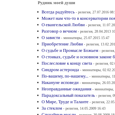
Рудник моей души
Всегда радуйтесь
- религия, 27.07.2016 08:
Может нам что-то в консерватории по
О евангельской Любви
- религия, 11.07.2
Разговор о вечном
- религия, 28.04.2013 1
О зависти
- миниатюры, 25.07.2015 15:47
Приобретение Любви
- религия, 13.02.20
О судьбе и Промысле Божьем
- религия
О стоиках, судьбе и основном законе 
Послесловие к концу света
- религия, 02
Синдром астероида
- миниатюры, 02.02.2
По-вашему, по-нашему...
- миниатюры, 11
Накануне исповеди
- миниатюры, 26.03.20
Неоправданные ожидания
- миниатюры, 
Парадоксальный показатель
- религия, 0
О Мире, Труде и Таланте
- религия, 22.05
За стеклом
- религия, 14.05.2009 16:43
Случайные мысли
- религия, 30.08.2009 18