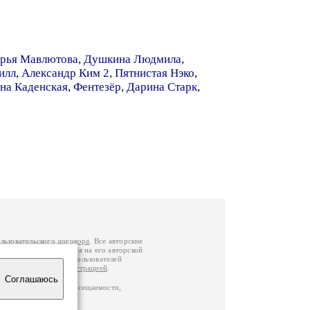
рья Мавлютова
,
Душкина Людмила
,
илл
,
Александр Ким 2
,
Пятнистая Нэко
,
на Каденская
,
Фентезёр
,
Дарина Старк
,
льзовательского договора
. Все авторские
у вы можете обратиться на его авторской
й Федерации
. Данные пользователей
е
и
связаться с администрацией
.
Соглашаюсь
по данным счетчика посещаемости,