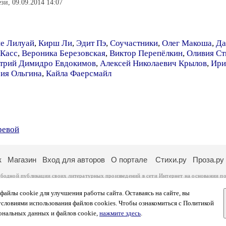
ези, 09.09.2014 14:07
е Лилуай
,
Кирш Ли
,
Эдит Пэ
,
Соучастники
,
Олег Макоша
,
Да
 Касс
,
Вероника Березовская
,
Виктор Перепёлкин
,
Оливия Ст
трий Димидро Евдокимов
,
Алексей Николаевич Крылов
,
Ири
ия Ольгина
,
Кайла Фаерсмайл
ревой
к
Магазин
Вход для авторов
О портале
Стихи.ру
Проза.ру
ободной публикации своих литературных произведений в сети Интернет на основании
по
ся
законом
. Перепечатка произведений возможна только с согласия его автора, к котором
ры несут самостоятельно на основании
правил публикации
и
законодательства Российско
айлы cookie для улучшения работы сайта. Оставаясь на сайте, вы
ональных данных
. Вы также можете посмотреть более подробную
информацию о портал
условиями использования файлов cookies. Чтобы ознакомиться с Политикой
тысяч посетителей, которые в общей сумме просматривают более полумиллиона страниц 
ональных данных и файлов cookie,
нажмите здесь
.
афе указано по две цифры: количество просмотров и количество посетителей.