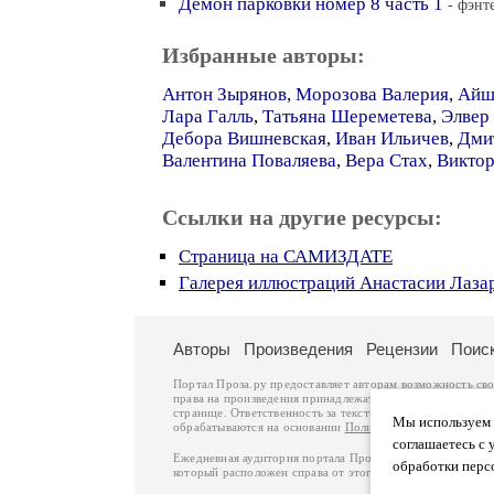
Демон парковки номер 8 часть 1
- фэнт
Избранные авторы:
Антон Зырянов
,
Морозова Валерия
,
Айш
Лара Галль
,
Татьяна Шереметева
,
Элвер
Дебора Вишневская
,
Иван Ильичев
,
Дми
Валентина Поваляева
,
Вера Стах
,
Виктор
Ссылки на другие ресурсы:
Страница на САМИЗДАТЕ
Галерея иллюстраций Анастасии Лаза
Авторы
Произведения
Рецензии
Поис
Портал Проза.ру предоставляет авторам возможность св
права на произведения принадлежат авторам и охраняют
странице. Ответственность за тексты произведений авто
Мы используем ф
обрабатываются на основании
Политики обработки перс
соглашаетесь с 
Ежедневная аудитория портала Проза.ру – порядка 100 
обработки перс
который расположен справа от этого текста. В каждой гр