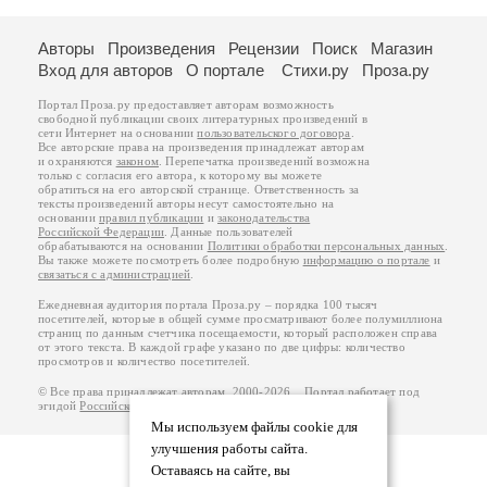
Авторы
Произведения
Рецензии
Поиск
Магазин
Вход для авторов
О портале
Стихи.ру
Проза.ру
Портал Проза.ру предоставляет авторам возможность
свободной публикации своих литературных произведений в
сети Интернет на основании
пользовательского договора
.
Все авторские права на произведения принадлежат авторам
и охраняются
законом
. Перепечатка произведений возможна
только с согласия его автора, к которому вы можете
обратиться на его авторской странице. Ответственность за
тексты произведений авторы несут самостоятельно на
основании
правил публикации
и
законодательства
Российской Федерации
. Данные пользователей
обрабатываются на основании
Политики обработки персональных данных
.
Вы также можете посмотреть более подробную
информацию о портале
и
связаться с администрацией
.
Ежедневная аудитория портала Проза.ру – порядка 100 тысяч
посетителей, которые в общей сумме просматривают более полумиллиона
страниц по данным счетчика посещаемости, который расположен справа
от этого текста. В каждой графе указано по две цифры: количество
просмотров и количество посетителей.
© Все права принадлежат авторам, 2000-2026. Портал работает под
эгидой
Российского союза писателей
.
18+
Мы используем файлы cookie для
улучшения работы сайта.
Оставаясь на сайте, вы