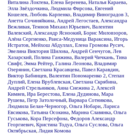
Виталина Локтева
,
Елена Беренева
,
Наталья Караева
,
Элла Звёздочкина
,
Людмила Фирсова
,
Евгений
Кошелев
,
Любовь Карпенко
,
Владимир Виноградов 3
,
Анетта Сочиняйкина
,
Андрей Легостаев
,
Александра
Вежливая
,
Темнов Михаил Юрьевич
,
Валентин
Валевский
,
Александр Ясноокий
,
Борис Миловзоров
,
Алёна Сергиенко
,
Раиса-Медуница Вараксина
,
Игорь
Истратов
,
Мейхош Абдуллах
,
Елена Громова Русич
,
Эвелина Виктория Шилова
,
Андрей Сенчугов
,
Лев
Хазарский
,
Полина Ганжина
,
Валерий Чичкань
,
Тина
Свифт
,
Эмма Рейтер
,
Галина Леонова
,
Владимир
Озерянин
,
Светлана Красавцева
,
Павел Каравдин
,
Виктор Бабинцев
,
Валентин Пономаренко 2
,
Степан
Дуплий
,
Елена Врублевская
,
Светлана Скрябина
,
Андрей Стрельников
,
Анна Снежина 2
,
Алексей
Кимяев
,
Ира Берестова
,
Елена Дудинова
,
Мара
Рушева
,
Петр Затолочный
,
Варвара Сотникова
,
Людмила Белан-Черногор
,
Ольга Нобари
,
Лариса
Евсикова
,
Татьяна Осокина
,
Марина Славянка
,
Ольга
Гуськова
,
Кора Персефона
,
Федоров Александр
Георгиевич
,
Кристина Тодуа
,
Ольга Суслова
,
Ольга
Октябрьская
,
Лидия Комова