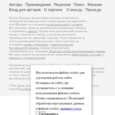
Авторы
Произведения
Рецензии
Поиск
Магазин
Вход для авторов
О портале
Стихи.ру
Проза.ру
Портал Проза.ру предоставляет авторам возможность
свободной публикации своих литературных произведений в
сети Интернет на основании
пользовательского договора
.
Все авторские права на произведения принадлежат авторам
и охраняются
законом
. Перепечатка произведений возможна
только с согласия его автора, к которому вы можете
обратиться на его авторской странице. Ответственность за
тексты произведений авторы несут самостоятельно на
основании
правил публикации
и
законодательства
Российской Федерации
. Данные пользователей
обрабатываются на основании
Политики обработки персональных данных
.
Вы также можете посмотреть более подробную
информацию о портале
и
связаться с администрацией
.
Ежедневная аудитория портала Проза.ру – порядка 100 тысяч
посетителей, которые в общей сумме просматривают более полумиллиона
страниц по данным счетчика посещаемости, который расположен справа
Мы используем файлы cookie для
от этого текста. В каждой графе указано по две цифры: количество
улучшения работы сайта.
просмотров и количество посетителей.
Оставаясь на сайте, вы
© Все права принадлежат авторам, 2000-2026. Портал работает под
соглашаетесь с условиями
эгидой
Российского союза писателей
.
18+
использования файлов cookies.
Чтобы ознакомиться с Политикой
обработки персональных данных
и файлов cookie,
нажмите здесь
.
Соглашаюсь