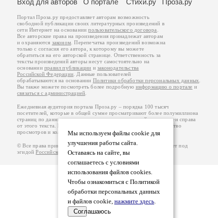
Вход для авторов
О портале
Стихи.ру
Проза.ру
Портал Проза.ру предоставляет авторам возможность
свободной публикации своих литературных произведений в
сети Интернет на основании
пользовательского договора
.
Все авторские права на произведения принадлежат авторам
и охраняются
законом
. Перепечатка произведений возможна
только с согласия его автора, к которому вы можете
обратиться на его авторской странице. Ответственность за
тексты произведений авторы несут самостоятельно на
основании
правил публикации
и
законодательства
Российской Федерации
. Данные пользователей
обрабатываются на основании
Политики обработки персональных данных
.
Вы также можете посмотреть более подробную
информацию о портале
и
связаться с администрацией
.
Ежедневная аудитория портала Проза.ру – порядка 100 тысяч
посетителей, которые в общей сумме просматривают более полумиллиона
страниц по данным счетчика посещаемости, который расположен справа
от этого текста. В каждой графе указано по две цифры: количество
просмотров и количество посетителей.
Мы используем файлы cookie для
улучшения работы сайта.
© Все права принадлежат авторам, 2000-2026. Портал работает под
эгидой
Российского союза писателей
Оставаясь на сайте, вы
.
18+
соглашаетесь с условиями
использования файлов cookies.
Чтобы ознакомиться с Политикой
обработки персональных данных
и файлов cookie,
нажмите здесь
.
Соглашаюсь