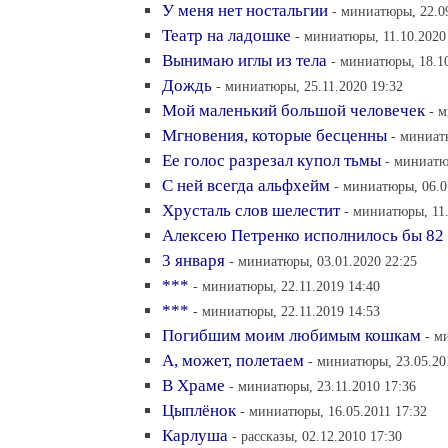
У меня нет ностальгии
- миниатюры, 22.0
Театр на ладошке
- миниатюры, 11.10.2020
Вынимаю иглы из тела
- миниатюры, 18.10
Дождь
- миниатюры, 25.11.2020 19:32
Мой маленький большой человечек
- 
Мгновения, которые бесценны
- миниат
Ее голос разрезал купол тьмы
- миниатю
С ней всегда альфхейм
- миниатюры, 06.0
Хрусталь слов шелестит
- миниатюры, 11.
Алексею Петренко исполнилось бы 82
3 января
- миниатюры, 03.01.2020 22:25
***
- миниатюры, 22.11.2019 14:40
***
- миниатюры, 22.11.2019 14:53
Погибшим моим любимым кошкам
- м
А, может, полетаем
- миниатюры, 23.05.20
В Храме
- миниатюры, 23.11.2010 17:36
Цыплёнок
- миниатюры, 16.05.2011 17:32
Карлуша
- рассказы, 02.12.2010 17:30