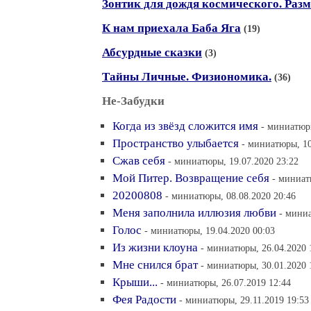
Зонтик для дождя космического. Раз
К нам приехала Баба Яга
(19)
Абсурдные сказки
(3)
Тайны Личные. Физиономика.
(36)
Не-Забудки
Когда из звёзд сложится имя
- миниатюры
Пространство улыбается
- миниатюры, 10
Сжав себя
- миниатюры, 19.07.2020 23:22
Мой Питер. Возвращение себя
- миниат
20200808
- миниатюры, 08.08.2020 20:46
Меня заполнила иллюзия любви
- миниа
Голос
- миниатюры, 19.04.2020 00:03
Из жизни клоуна
- миниатюры, 26.04.2020 
Мне снился брат
- миниатюры, 30.01.2020 
Крыши...
- миниатюры, 26.07.2019 12:44
Фея Радости
- миниатюры, 29.11.2019 19:53