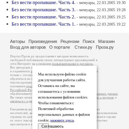
Без вести пропавшие. Часть 4.
- мемуары, 22.03.2005 19:30
Без вести пропавшие. Часть 3.
- мемуары, 22.03.2005 19:28
Без вести пропавшие. Часть 2.
- мемуары, 22.03.2005 19:25
Без вести пропавшие. Часть 1.
- мемуары, 22.03.2005 19:22
Авторы
Произведения
Рецензии
Поиск
Магазин
Вход для авторов
О портале
Стихи.ру
Проза.ру
Портал Проза.ру предоставляет авторам возможность
свободной публикации своих литературных произведений в
сети Интернет на основании
пользовательского договора
.
Все авторские права на произведения принадлежат авторам
и охраняются
законом
. Перепечатка произведений возможна
Мы используем файлы cookie
только с согласия его автора, к которому вы можете
обратиться на его авторской странице. Ответственность за
для улучшения работы сайта.
тексты произведений авторы несут самостоятельно на
Оставаясь на сайте, вы
основании
правил публикации
и
законодательства
Российской Федерации
. Данные пользователей
соглашаетесь с условиями
обрабатываются на основании
Политики обработки персональных данных
.
использования файлов cookies.
Вы также можете посмотреть более подробную
информацию о портале
и
связаться с администрацией
.
Чтобы ознакомиться с
Политикой обработки
Ежедневная аудитория портала Проза.ру – порядка 100 тысяч
посетителей, которые в общей сумме просматривают более полумиллиона
персональных данных и файлов
страниц по данным счетчика посещаемости, который расположен справа
cookie,
нажмите здесь
.
от этого текста. В каждой графе указано по две цифры: количество
просмотров и количество посетителей.
Соглашаюсь