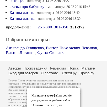
о птице.
- миниатюры, 13.03.2016 01:27
сказка про бабушку
- миниатюры, 26.02.2016 15:46
Катина жизнь
- миниатюры, 26.02.2016 13:40
Катина жизнь.
- миниатюры, 26.02.2016 13:30
продолжение:
←
251-300
301-350
351-372
Избранные авторы:
Александр Онищенко
,
Виктор Николаевич Левашов
,
Виктор Левашов
,
Фурта Станислав
Авторы
Произведения
Рецензии
Поиск
Магазин
Вход для авторов
О портале
Стихи.ру
Проза.ру
Портал Проза.ру предоставляет авторам возможность
свободной публикации своих литературных произведений в
сети Интернет на основании
пользовательского договора
.
Все авторские права на произведения принадлежат авторам
и охраняются
законом
. Перепечатка произведений возможна
Мы используем файлы cookie
только с согласия его автора, к которому вы можете
обратиться на его авторской странице. Ответственность за
для улучшения работы сайта.
тексты произведений авторы несут самостоятельно на
Оставаясь на сайте, вы
основании
правил публикации
и
законодательства