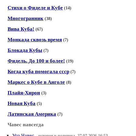
Стихи о Фиделе и Кубе
(14)
Многогранник
(38)
Вива Куба!
(67)
Монкада сквозь время
(7)
Блокада Кубы
(7)
Фидель. До 100 и более!
(19)
Когда куба помогала ссср
(7)
Маркес о Кубе в Анголе
(8)
Плайя-Хирон
(3)
Новая Куба
(5)
Латинская Америка
(7)
Чавес навсегда
Уго Чавес
- история и политика, 27.07.2026 16:53