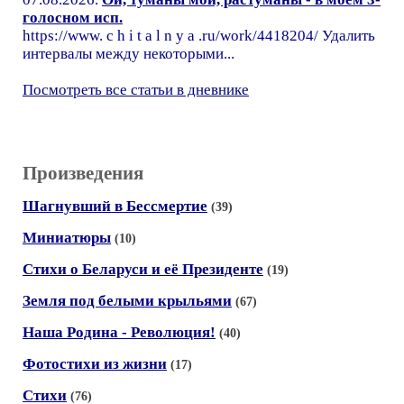
голосном исп.
https://www. c h i t a l n y a .ru/work/4418204/ Удалить
интервалы между некоторыми...
Посмотреть все статьи в дневнике
Произведения
Шагнувший в Бессмертие
(39)
Миниатюры
(10)
Стихи о Беларуси и её Президенте
(19)
Земля под белыми крыльями
(67)
Наша Родина - Революция!
(40)
Фотостихи из жизни
(17)
Стихи
(76)