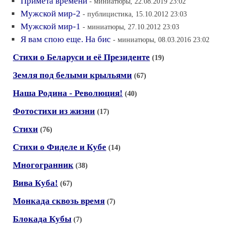
Примета времени
- миниатюры, 22.08.2019 23:02
Мужской мир-2
- публицистика, 15.10.2012 23:03
Мужской мир-1
- миниатюры, 27.10.2012 23:03
Я вам спою еще. На бис
- миниатюры, 08.03.2016 23:02
Стихи о Беларуси и её Президенте
(19)
Земля под белыми крыльями
(67)
Наша Родина - Революция!
(40)
Фотостихи из жизни
(17)
Стихи
(76)
Стихи о Фиделе и Кубе
(14)
Многогранник
(38)
Вива Куба!
(67)
Монкада сквозь время
(7)
Блокада Кубы
(7)