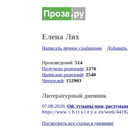
Елена Лях
Написать личное сообщение
Добавить 
Произведений:
514
Получено рецензий
:
2276
Написано рецензий
:
2540
Читателей
:
152903
Литературный дневник
07.08.2026.
Ой, туманы мои, растуманы
https://www. c h i t a l n y a .ru/work/4
Посмотреть все статьи в дневнике