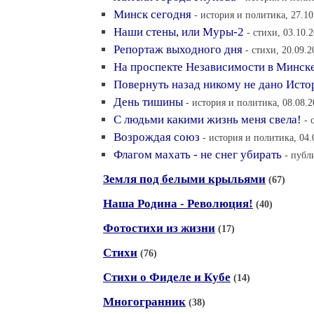
Минск сегодня
- история и политика, 27.10
Наши стены, или Муры-2
- стихи, 03.10.
Репортаж выходного дня
- стихи, 20.09.2
На проспекте Независимости в Минске
Повернуть назад никому не дано Исто
День тишины
- история и политика, 08.08.2
С людьми какими жизнь меня свела!
- 
Возрождая союз
- история и политика, 04.
Флагом махать - не снег убирать
- публ
Земля под белыми крыльями
(67)
Наша Родина - Революция!
(40)
Фотостихи из жизни
(17)
Стихи
(76)
Стихи о Фиделе и Кубе
(14)
Многогранник
(38)