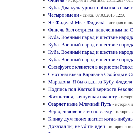
Фидель
- история и политика, 25.11.2017 02:
Куба. Два культурных события в памят
Четыре имени
- стихи, 07.03.2013 12:50
Я - Фидель! Мы - Фидель!
- история и по
Фидель был острием, нацеленным на
Куба. Военный парад и шествие народ
Куба. Военный парад и шествие народ
Куба. Военный парад и шествие народ
Куба. Военный парад и шествие народ
Сьенфуэгос клянется в верности Рево
Смотрим въезд Каравана Свободы в С
Марадона. Я бы отдал за Кубу, Фиделя
Подпись под Клятвой верности Револ
Жизнь твоя, качнувшая планету
- истор
Озаряет ныне Млечный Путь
- история и
Верю, человечество по следу
- история 
К пику дум твоих шагнет когда-нибудь
Доказал ты, не убить идеи
- история и по