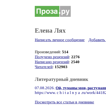
Елена Лях
Написать личное сообщение
Добавить 
Произведений:
514
Получено рецензий
:
2276
Написано рецензий
:
2540
Читателей
:
152903
Литературный дневник
07.08.2026.
Ой, туманы мои, растуманы
https://www. c h i t a l n y a .ru/work/4
Посмотреть все статьи в дневнике