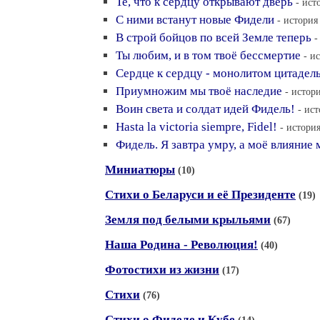
Те, что к сердцу открывают дверь
- ист
С ними встанут новые Фидели
- история
В строй бойцов по всей Земле теперь
-
Ты любим, и в том твоё бессмертие
- и
Сердце к сердцу - монолитом цитадел
Приумножим мы твоё наследие
- истор
Воин света и солдат идей Фидель!
- ис
Hasta la victoria siempre, Fidel!
- истори
Фидель. Я завтра умру, а моё влияние
Миниатюры
(10)
Стихи о Беларуси и её Президенте
(19)
Земля под белыми крыльями
(67)
Наша Родина - Революция!
(40)
Фотостихи из жизни
(17)
Стихи
(76)
Стихи о Фиделе и Кубе