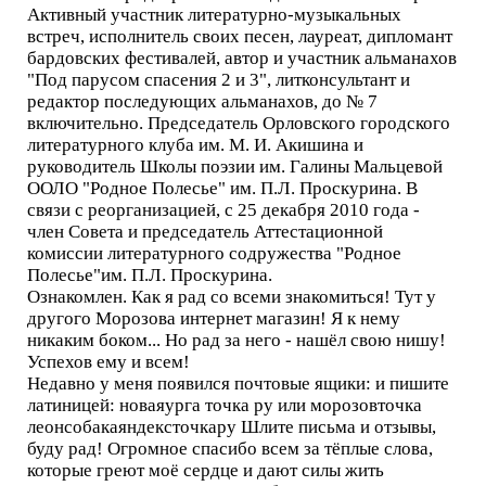
Активный участник литературно-музыкальных
встреч, исполнитель своих песен, лауреат, дипломант
бардовских фестивалей, автор и участник альманахов
"Под парусом спасения 2 и 3", литконсультант и
редактор последующих альманахов, до № 7
включительно. Председатель Орловского городского
литературного клуба им. М. И. Акишина и
руководитель Школы поэзии им. Галины Мальцевой
ООЛО "Родное Полесье" им. П.Л. Проскурина. В
связи с реорганизацией, с 25 декабря 2010 года -
член Совета и председатель Аттестационной
комиссии литературного содружества "Родное
Полесье"им. П.Л. Проскурина.
Ознакомлен. Как я рад со всеми знакомиться! Тут у
другого Морозова интернет магазин! Я к нему
никаким боком... Но рад за него - нашёл свою нишу!
Успехов ему и всем!
Недавно у меня появился почтовые ящики: и пишите
латиницей: новаяурга точка ру или морозовточка
леонсобакаяндексточкару Шлите письма и отзывы,
буду рад! Огромное спасибо всем за тёплые слова,
которые греют моё сердце и дают силы жить