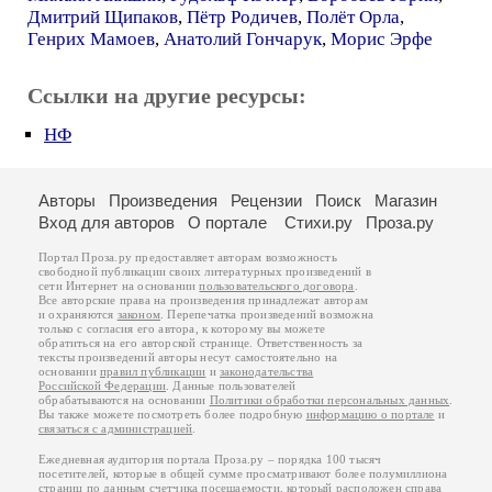
Дмитрий Щипаков
,
Пётр Родичев
,
Полёт Орла
,
Генрих Мамоев
,
Анатолий Гончарук
,
Морис Эрфе
Ссылки на другие ресурсы:
НФ
Авторы
Произведения
Рецензии
Поиск
Магазин
Вход для авторов
О портале
Стихи.ру
Проза.ру
Портал Проза.ру предоставляет авторам возможность
свободной публикации своих литературных произведений в
сети Интернет на основании
пользовательского договора
.
Все авторские права на произведения принадлежат авторам
и охраняются
законом
. Перепечатка произведений возможна
только с согласия его автора, к которому вы можете
обратиться на его авторской странице. Ответственность за
тексты произведений авторы несут самостоятельно на
основании
правил публикации
и
законодательства
Российской Федерации
. Данные пользователей
обрабатываются на основании
Политики обработки персональных данных
.
Вы также можете посмотреть более подробную
информацию о портале
и
связаться с администрацией
.
Ежедневная аудитория портала Проза.ру – порядка 100 тысяч
посетителей, которые в общей сумме просматривают более полумиллиона
страниц по данным счетчика посещаемости, который расположен справа