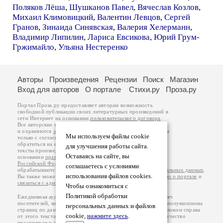
Поляков Лёша
,
Шушканов Павел
,
Вячеслав Козлов
,
Михаил Климовицкий
,
Валентин Левцов
,
Сергей
Гранов
,
Зинаида Синявская
,
Валерия Хелерманн
,
Владимир Липилин
,
Лариса Евсикова
,
Юрий Грум-
Гржимайло
,
Ульяна Нестеренко
Авторы
Произведения
Рецензии
Поиск
Магазин
Вход для авторов
О портале
Стихи.ру
Проза.ру
Портал Проза.ру предоставляет авторам возможность
свободной публикации своих литературных произведений в
сети Интернет на основании
пользовательского договора
.
Все авторские права на произведения принадлежат авторам
и охраняются
законом
. Перепечатка произведений возможна
Мы используем файлы cookie
только с согласия его автора, к которому вы можете
обратиться на его авторской странице. Ответственность за
для улучшения работы сайта.
тексты произведений авторы несут самостоятельно на
Оставаясь на сайте, вы
основании
правил публикации
и
законодательства
Российской Федерации
. Данные пользователей
соглашаетесь с условиями
обрабатываются на основании
Политики обработки персональных данных
.
использования файлов cookies.
Вы также можете посмотреть более подробную
информацию о портале
и
связаться с администрацией
.
Чтобы ознакомиться с
Политикой обработки
Ежедневная аудитория портала Проза.ру – порядка 100 тысяч
посетителей, которые в общей сумме просматривают более полумиллиона
персональных данных и файлов
страниц по данным счетчика посещаемости, который расположен справа
cookie,
нажмите здесь
.
от этого текста. В каждой графе указано по две цифры: количество
просмотров и количество посетителей.