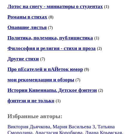
Лотос на снегу - миниатюры о студентах
(1)
Романы в стихах
(8)
Опавшие листья
(7)
Политика, полемика, публицистика
(1)
Философия и религия - стихи и проза
(2)
Другие стихи
(7)
Про пЕсателей и пАЙеток юмор
(9)
мои рекомендации и обзоры
(7)
Истории Кивеннапы. Детское фэнтези
(2)
фэнтези и не только
(1)
Избранные авторы:
Виктория Дьячкова
,
Мария Васильева 3
,
Татьяна
Смородина
,
Анастасия Коробкова
,
Диана Крымская
,