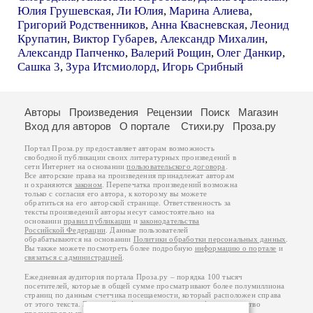
Юлия Грушевская
,
Ли Юлия
,
Марина Алиева
,
Григорий Родственников
,
Анна Квасневская
,
Леонид
Крупатин
,
Виктор Губарев
,
Александр Михалин
,
Александр Папченко
,
Валерий Рощин
,
Олег Данкир
,
Сашка 3
,
Зура Итсмиолорд
,
Игорь Срибный
Авторы
Произведения
Рецензии
Поиск
Магазин
Вход для авторов
О портале
Стихи.ру
Проза.ру
Портал Проза.ру предоставляет авторам возможность
свободной публикации своих литературных произведений в
сети Интернет на основании
пользовательского договора
.
Все авторские права на произведения принадлежат авторам
и охраняются
законом
. Перепечатка произведений возможна
только с согласия его автора, к которому вы можете
обратиться на его авторской странице. Ответственность за
тексты произведений авторы несут самостоятельно на
основании
правил публикации
и
законодательства
Российской Федерации
. Данные пользователей
обрабатываются на основании
Политики обработки персональных данных
.
Вы также можете посмотреть более подробную
информацию о портале
и
связаться с администрацией
.
Ежедневная аудитория портала Проза.ру – порядка 100 тысяч
посетителей, которые в общей сумме просматривают более полумиллиона
страниц по данным счетчика посещаемости, который расположен справа
от этого текста. В каждой графе указано по две цифры: количество