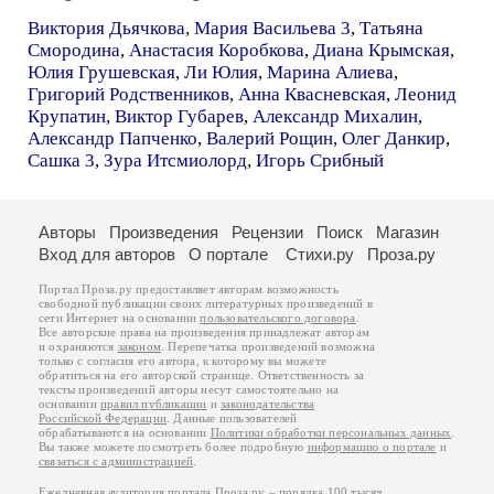
Виктория Дьячкова
,
Мария Васильева 3
,
Татьяна
Смородина
,
Анастасия Коробкова
,
Диана Крымская
,
Юлия Грушевская
,
Ли Юлия
,
Марина Алиева
,
Григорий Родственников
,
Анна Квасневская
,
Леонид
Крупатин
,
Виктор Губарев
,
Александр Михалин
,
Александр Папченко
,
Валерий Рощин
,
Олег Данкир
,
Сашка 3
,
Зура Итсмиолорд
,
Игорь Срибный
Авторы
Произведения
Рецензии
Поиск
Магазин
Вход для авторов
О портале
Стихи.ру
Проза.ру
Портал Проза.ру предоставляет авторам возможность
свободной публикации своих литературных произведений в
сети Интернет на основании
пользовательского договора
.
Все авторские права на произведения принадлежат авторам
и охраняются
законом
. Перепечатка произведений возможна
только с согласия его автора, к которому вы можете
обратиться на его авторской странице. Ответственность за
тексты произведений авторы несут самостоятельно на
основании
правил публикации
и
законодательства
Российской Федерации
. Данные пользователей
обрабатываются на основании
Политики обработки персональных данных
.
Вы также можете посмотреть более подробную
информацию о портале
и
связаться с администрацией
.
Ежедневная аудитория портала Проза.ру – порядка 100 тысяч