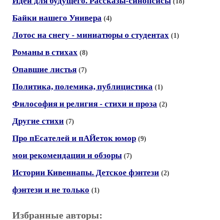
Идеи для будущего. Рассказы-синопсисы
(18)
Байки нашего Универа
(4)
Лотос на снегу - миниатюры о студентах
(1)
Романы в стихах
(8)
Опавшие листья
(7)
Политика, полемика, публицистика
(1)
Философия и религия - стихи и проза
(2)
Другие стихи
(7)
Про пЕсателей и пАЙеток юмор
(9)
мои рекомендации и обзоры
(7)
Истории Кивеннапы. Детское фэнтези
(2)
фэнтези и не только
(1)
Избранные авторы: