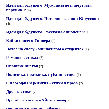
Идеи для будущего. Мужчины не плачут или
поручик Р
(4)
Идеи для будущего. История графини Юнусовой
(4)
Идеи для будущего. Рассказы-синопсисы
(18)
Байки нашего Универа
(4)
Лотос на снегу - миниатюры о студентах
(1)
Романы в стихах
(8)
Опавшие листья
(7)
Политика, полемика, публицистика
(1)
Философия и религия - стихи и проза
(2)
Другие стихи
(7)
Про пЕсателей и пАЙеток юмор
(9)
мои рекомендации и обзоры
(7)