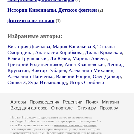
Истории Кивеннапы. Детское фэнтези
(2)
фэнтези и не только
(1)
Избранные авторы:
Виктория Дьячкова
,
Мария Васильева 3
,
Татьяна
Смородина
,
Анастасия Коробкова
,
Диана Крымская
,
Юлия Грушевская
,
Ли Юлия
,
Марина Алиева
,
Григорий Родственников
,
Анна Квасневская
,
Леонид
Крупатин
,
Виктор Губарев
,
Александр Михалин
,
Александр Папченко
,
Валерий Рощин
,
Олег Данкир
,
Сашка 3
,
Зура Итсмиолорд
,
Игорь Срибный
Авторы
Произведения
Рецензии
Поиск
Магазин
Вход для авторов
О портале
Стихи.ру
Проза.ру
Портал Проза.ру предоставляет авторам возможность
свободной публикации своих литературных произведений в
сети Интернет на основании
пользовательского договора
.
Все авторские права на произведения принадлежат авторам
и охраняются
законом
. Перепечатка произведений возможна