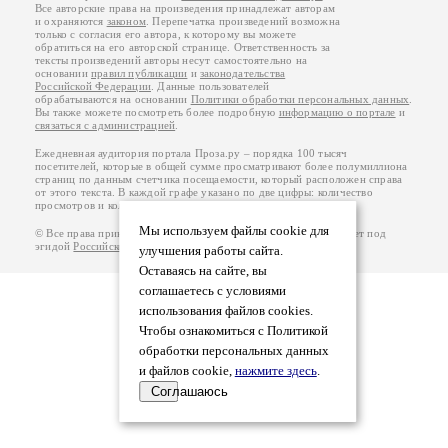
Все авторские права на произведения принадлежат авторам
и охраняются
законом
. Перепечатка произведений возможна
только с согласия его автора, к которому вы можете
обратиться на его авторской странице. Ответственность за
тексты произведений авторы несут самостоятельно на
основании
правил публикации
и
законодательства
Российской Федерации
. Данные пользователей
обрабатываются на основании
Политики обработки персональных данных
.
Вы также можете посмотреть более подробную
информацию о портале
и
связаться с администрацией
.
Ежедневная аудитория портала Проза.ру – порядка 100 тысяч
посетителей, которые в общей сумме просматривают более полумиллиона
страниц по данным счетчика посещаемости, который расположен справа
от этого текста. В каждой графе указано по две цифры: количество
просмотров и количество посетителей.
Мы используем файлы cookie для
© Все права принадлежат авторам, 2000-2026. Портал работает под
эгидой
Российского союза писателей
.
18+
улучшения работы сайта.
Оставаясь на сайте, вы
соглашаетесь с условиями
использования файлов cookies.
Чтобы ознакомиться с Политикой
обработки персональных данных
и файлов cookie,
нажмите здесь
.
Соглашаюсь