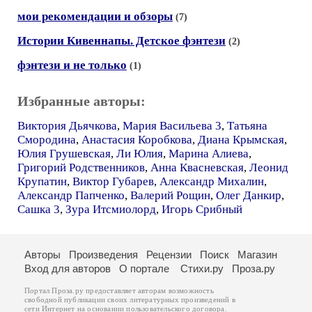
мои рекомендации и обзоры
(7)
Истории Кивеннапы. Детское фэнтези
(2)
фэнтези и не только
(1)
Избранные авторы:
Виктория Дьячкова
,
Мария Васильева 3
,
Татьяна
Смородина
,
Анастасия Коробкова
,
Диана Крымская
,
Юлия Грушевская
,
Ли Юлия
,
Марина Алиева
,
Григорий Родственников
,
Анна Квасневская
,
Леонид
Крупатин
,
Виктор Губарев
,
Александр Михалин
,
Александр Папченко
,
Валерий Рощин
,
Олег Данкир
,
Сашка 3
,
Зура Итсмиолорд
,
Игорь Срибный
Авторы
Произведения
Рецензии
Поиск
Магазин
Вход для авторов
О портале
Стихи.ру
Проза.ру
Портал Проза.ру предоставляет авторам возможность
свободной публикации своих литературных произведений в
сети Интернет на основании
пользовательского договора
.