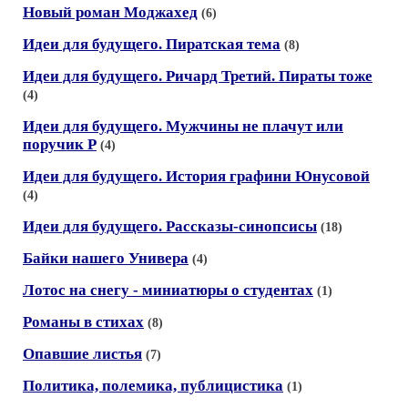
Новый роман Моджахед
(6)
Идеи для будущего. Пиратская тема
(8)
Идеи для будущего. Ричард Третий. Пираты тоже
(4)
Идеи для будущего. Мужчины не плачут или
поручик Р
(4)
Идеи для будущего. История графини Юнусовой
(4)
Идеи для будущего. Рассказы-синопсисы
(18)
Байки нашего Универа
(4)
Лотос на снегу - миниатюры о студентах
(1)
Романы в стихах
(8)
Опавшие листья
(7)
Политика, полемика, публицистика
(1)