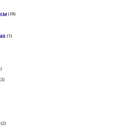
исы
(18)
тах
(1)
1)
(2)
(2)