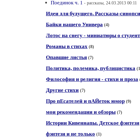
Поединок ч. 1
- рассказы, 24.03.2013 00:11
Идеи для будущего. Рассказы-синопс
Байки нашего Универа
(4)
Лотос на снегу - миниатюры о студен
Романы в стихах
(8)
Опавшие листья
(7)
Политика, полемика, публицистика
(
Философия и религия - стихи и проза
Другие стихи
(7)
Про пЕсателей и пАЙеток юмор
(9)
мои рекомендации и обзоры
(7)
Истории Кивеннапы. Детское фэнтези
фэнтези и не только
(1)