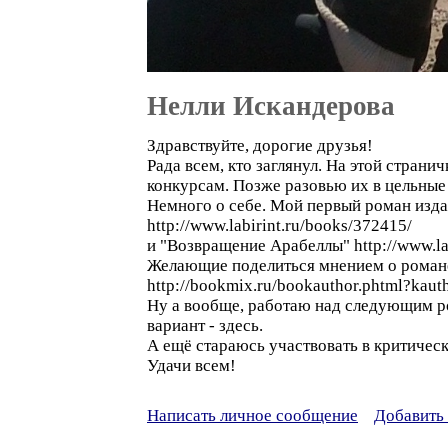
Нелли Искандерова
Здравствуйте, дорогие друзья!
Рада всем, кто заглянул. На этой стра
конкурсам. Позже разовью их в цельные
Немного о себе. Мой первый роман издан
http://www.labirint.ru/books/372415/
и "Возвращение Арабеллы" http://www.la
Желающие поделиться мнением о романе
http://bookmix.ru/bookauthor.phtml?ka
Ну а вообще, работаю над следующим ро
вариант - здесь.
А ещё стараюсь участвовать в критически
Удачи всем!
Написать личное сообщение
Добавить 