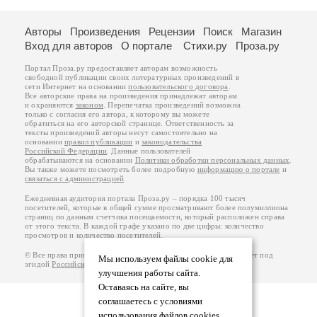
Авторы
Произведения
Рецензии
Поиск
Магазин
Вход для авторов
О портале
Стихи.ру
Проза.ру
Портал Проза.ру предоставляет авторам возможность
свободной публикации своих литературных произведений в
сети Интернет на основании
пользовательского договора
.
Все авторские права на произведения принадлежат авторам
и охраняются
законом
. Перепечатка произведений возможна
только с согласия его автора, к которому вы можете
обратиться на его авторской странице. Ответственность за
тексты произведений авторы несут самостоятельно на
основании
правил публикации
и
законодательства
Российской Федерации
. Данные пользователей
обрабатываются на основании
Политики обработки персональных данных
.
Вы также можете посмотреть более подробную
информацию о портале
и
связаться с администрацией
.
Ежедневная аудитория портала Проза.ру – порядка 100 тысяч
посетителей, которые в общей сумме просматривают более полумиллиона
страниц по данным счетчика посещаемости, который расположен справа
от этого текста. В каждой графе указано по две цифры: количество
просмотров и количество посетителей.
© Все права принадлежат авторам, 2000-2026. Портал работает под
Мы используем файлы cookie для
эгидой
Российского союза писателей
.
18+
улучшения работы сайта.
Оставаясь на сайте, вы
соглашаетесь с условиями
использования файлов cookies.