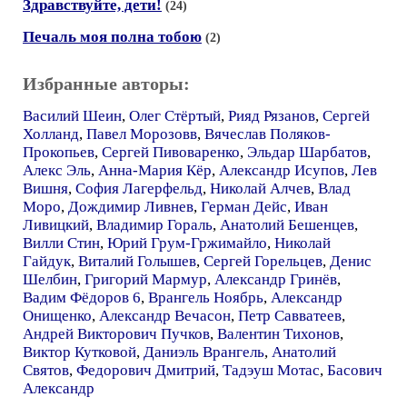
Здравствуйте, дети!
(24)
Печаль моя полна тобою
(2)
Избранные авторы:
Василий Шеин
,
Олег Стёртый
,
Рияд Рязанов
,
Сергей
Холланд
,
Павел Морозовв
,
Вячеслав Поляков-
Прокопьев
,
Сергей Пивоваренко
,
Эльдар Шарбатов
,
Алекс Эль
,
Анна-Мария Кёр
,
Александр Исупов
,
Лев
Вишня
,
София Лагерфельд
,
Николай Алчев
,
Влад
Моро
,
Дождимир Ливнев
,
Герман Дейс
,
Иван
Ливицкий
,
Владимир Гораль
,
Анатолий Бешенцев
,
Вилли Стин
,
Юрий Грум-Гржимайло
,
Николай
Гайдук
,
Виталий Голышев
,
Сергей Горельцев
,
Денис
Шелбин
,
Григорий Мармур
,
Александр Гринёв
,
Вадим Фёдоров 6
,
Врангель Ноябрь
,
Александр
Онищенко
,
Александр Вечасон
,
Петр Савватеев
,
Андрей Викторович Пучков
,
Валентин Тихонов
,
Виктор Кутковой
,
Даниэль Врангель
,
Анатолий
Святов
,
Федорович Дмитрий
,
Тадэуш Мотас
,
Басович
Александр